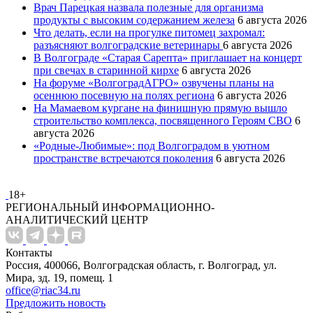
Врач Парецкая назвала полезные для организма
продукты с высоким содержанием железа
6 августа 2026
Что делать, если на прогулке питомец захромал:
разъясняют волгоградские ветеринары
6 августа 2026
В Волгограде «Старая Сарепта» приглашает на концерт
при свечах в старинной кирхе
6 августа 2026
На форуме «ВолгоградАГРО» озвучены планы на
осеннюю посевную на полях региона
6 августа 2026
На Мамаевом кургане на финишную прямую вышло
строительство комплекса, посвященного Героям СВО
6
августа 2026
«Родные-Любимые»: под Волгоградом в уютном
пространстве встречаются поколения
6 августа 2026
18+
РЕГИОНАЛЬНЫЙ ИНФОРМАЦИОННО-
АНАЛИТИЧЕСКИЙ ЦЕНТР
Контакты
Россия, 400066, Волгоградская область, г. Волгоград, ул.
Мира, зд. 19, помещ. 1
office@riac34.ru
Предложить новость