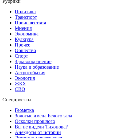
Рубрики
Политика
Транспорт
Происшествия
Мнения
Экономика
Культура
Прочее
Общество
Спорт
Здравоохранение
Наука и образование
Астрособытия
Экология
ЖКХ
СВО
Спецпроекты
Геометка
Золотые имена Белого зала
Осколки прошлого
Вы не видели Тихонова?
Анекдоты от истории
Летопись нашего края