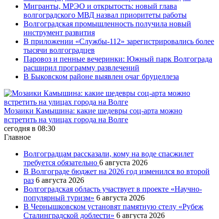
Мигранты, МРЭО и открытость: новый глава
волгоградского МВД назвал приоритеты работы
Волгоградская промышленность получила новый
инструмент развития
В приложении «Службы-112» зарегистрировались более
тысячи волгоградцев
Паровоз и пенные вечеринки: Южный парк Волгограда
расширил программу развлечений
В Быковском районе выявлен очаг бруцеллеза
Мозаики Камышина: какие шедевры соц-арта можно
встретить на улицах города на Волге
сегодня в 08:30
Главное
Волгоградцам рассказали, кому на воде спасжилет
требуется обязательно
6 августа 2026
В Волгограде бюджет на 2026 год изменился во второй
раз
6 августа 2026
Волгоградская область участвует в проекте «Научно-
популярный туризм»
6 августа 2026
В Чернышковском установят памятную стелу «Рубеж
Сталинградской доблести»
6 августа 2026