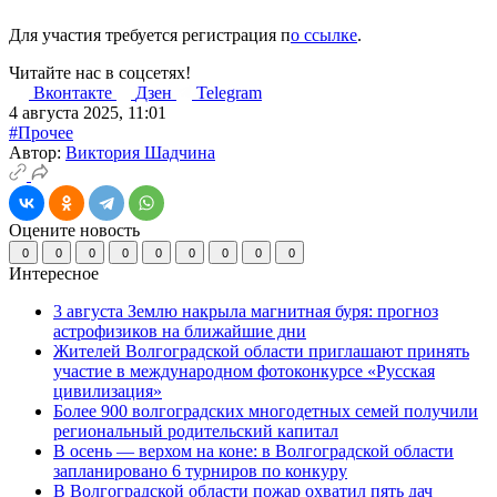
Для участия требуется регистрация п
о ссылке
.
Читайте нас в соцсетях!
Вконтакте
Дзен
Telegram
4 августа 2025, 11:01
#Прочее
Автор:
Виктория Шадчина
Оцените новость
0
0
0
0
0
0
0
0
0
Интересное
3 августа Землю накрыла магнитная буря: прогноз
астрофизиков на ближайшие дни
Жителей Волгоградской области приглашают принять
участие в международном фотоконкурсе «Русская
цивилизация»
Более 900 волгоградских многодетных семей получили
региональный родительский капитал
В осень — верхом на коне: в Волгоградской области
запланировано 6 турниров по конкуру
В Волгоградской области пожар охватил пять дач