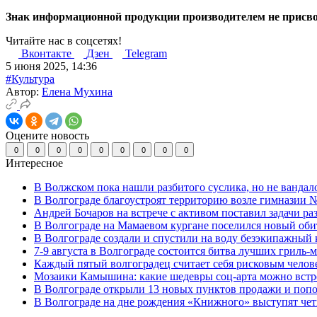
Знак информационной продукции производителем не присво
Читайте нас в соцсетях!
Вконтакте
Дзен
Telegram
5 июня 2025, 14:36
#Культура
Автор:
Елена Мухина
Оцените новость
0
0
0
0
0
0
0
0
0
Интересное
В Волжском пока нашли разбитого суслика, но не вандал
В Волгограде благоустроят территорию возле гимназии № 
Андрей Бочаров на встрече с активом поставил задачи р
В Волгограде на Мамаевом кургане поселился новый оби
В Волгограде создали и спустили на воду безэкипажный 
7-9 августа в Волгограде состоится битва лучших гриль-
Каждый пятый волгоградец считает себя рисковым челов
Мозаики Камышина: какие шедевры соц-арта можно встре
В Волгограде открыли 13 новых пунктов продажи и попо
В Волгограде на дне рождения «Книжного» выступят че