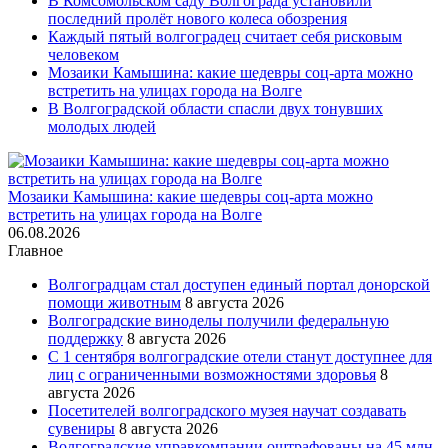
В Комсомольском саду Волгограда установили
последний пролёт нового колеса обозрения
Каждый пятый волгоградец считает себя рисковым
человеком
Мозаики Камышина: какие шедевры соц-арта можно
встретить на улицах города на Волге
В Волгоградской области спасли двух тонувших
молодых людей
Мозаики Камышина: какие шедевры соц-арта можно
встретить на улицах города на Волге
06.08.2026
Главное
Волгоградцам стал доступен единый портал донорской
помощи животным
8 августа 2026
Волгоградские виноделы получили федеральную
поддержку
8 августа 2026
С 1 сентября волгоградские отели станут доступнее для
лиц с ограниченными возможностями здоровья
8
августа 2026
Посетителей волгоградского музея научат создавать
сувениры
8 августа 2026
Волгоградские управкомпании оштрафованы на 45 млн