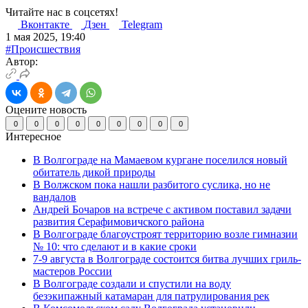
Читайте нас в соцсетях!
Вконтакте
Дзен
Telegram
1 мая 2025, 19:40
#Происшествия
Автор:
Оцените новость
0
0
0
0
0
0
0
0
0
Интересное
В Волгограде на Мамаевом кургане поселился новый
обитатель дикой природы
В Волжском пока нашли разбитого суслика, но не
вандалов
Андрей Бочаров на встрече с активом поставил задачи
развития Серафимовичского района
В Волгограде благоустроят территорию возле гимназии
№ 10: что сделают и в какие сроки
7-9 августа в Волгограде состоится битва лучших гриль-
мастеров России
В Волгограде создали и спустили на воду
безэкипажный катамаран для патрулирования рек