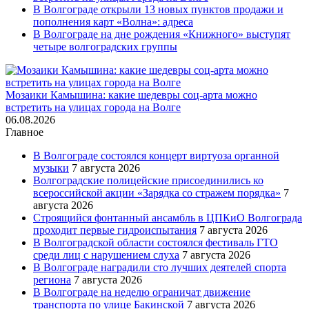
В Волгограде открыли 13 новых пунктов продажи и
пополнения карт «Волна»: адреса
В Волгограде на дне рождения «Книжного» выступят
четыре волгоградских группы
Мозаики Камышина: какие шедевры соц-арта можно
встретить на улицах города на Волге
06.08.2026
Главное
В Волгограде состоялся концерт виртуоза органной
музыки
7 августа 2026
Волгоградские полицейские присоединились ко
всероссийской акции «Зарядка со стражем порядка»
7
августа 2026
Строящийся фонтанный ансамбль в ЦПКиО Волгограда
проходит первые гидроиспытания
7 августа 2026
В Волгоградской области состоялся фестиваль ГТО
среди лиц с нарушением слуха
7 августа 2026
В Волгограде наградили сто лучших деятелей спорта
региона
7 августа 2026
В Волгограде на неделю ограничат движение
транспорта по улице Бакинской
7 августа 2026