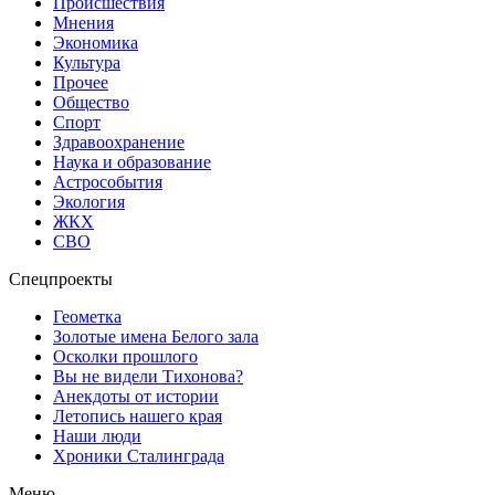
Происшествия
Мнения
Экономика
Культура
Прочее
Общество
Спорт
Здравоохранение
Наука и образование
Астрособытия
Экология
ЖКХ
СВО
Спецпроекты
Геометка
Золотые имена Белого зала
Осколки прошлого
Вы не видели Тихонова?
Анекдоты от истории
Летопись нашего края
Наши люди
Хроники Сталинграда
Меню