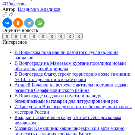
#Общество
Автор:
Владимир Апаликов
Оцените новость
0
0
0
0
0
0
0
0
0
Интересное
В Волжском пока нашли разбитого суслика, но не
вандалов
В Волгограде на Мамаевом кургане поселился новый
обитатель дикой природы
В Волгограде благоустроят территорию возле гимназии
№ 10: что сделают и в какие сроки
Андрей Бочаров на встрече с активом поставил задачи
развития Серафимовичского района
В Волгограде создали и спустили на воду
безэкипажный катамаран для патрулирования рек
7-9 августа в Волгограде состоится битва лучших гриль-
мастеров России
Каждый пятый волгоградец считает себя рисковым
человеком
Мозаики Камышина: какие шедевры соц-арта можно
встретить на улицах города на Волге