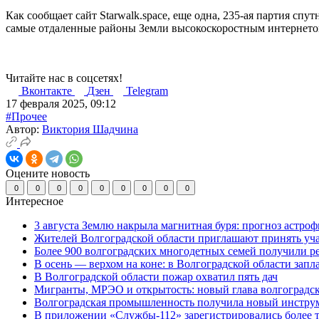
Как сообщает сайт Starwalk.space, еще одна, 235-ая партия спу
самые отдаленные районы Земли высокоскоростным интернето
Читайте нас в соцсетях!
Вконтакте
Дзен
Telegram
17 февраля 2025, 09:12
#Прочее
Автор:
Виктория Шадчина
Оцените новость
0
0
0
0
0
0
0
0
0
Интересное
3 августа Землю накрыла магнитная буря: прогноз астро
Жителей Волгоградской области приглашают принять уч
Более 900 волгоградских многодетных семей получили р
В осень — верхом на коне: в Волгоградской области зап
В Волгоградской области пожар охватил пять дач
Мигранты, МРЭО и открытость: новый глава волгоградс
Волгоградская промышленность получила новый инструм
В приложении «Службы-112» зарегистрировались более 