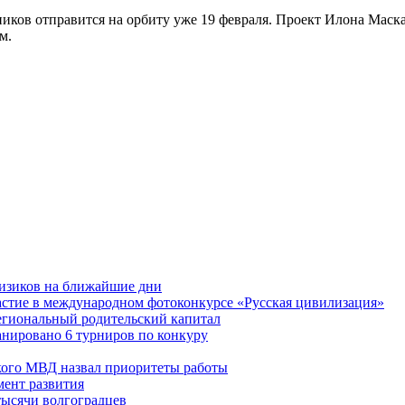
тников отправится на орбиту уже 19 февраля. Проект Илона Маска
м.
физиков на ближайшие дни
астие в международном фотоконкурсе «Русская цивилизация»
егиональный родительский капитал
ланировано 6 турниров по конкуру
кого МВД назвал приоритеты работы
ент развития
тысячи волгоградцев