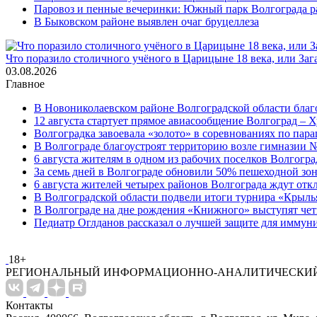
Паровоз и пенные вечеринки: Южный парк Волгограда р
В Быковском районе выявлен очаг бруцеллеза
Что поразило столичного учёного в Царицыне 18 века, или Заг
03.08.2026
Главное
В Новониколаевском районе Волгоградской области благо
12 августа стартует прямое авиасообщение Волгоград – Х
Волгоградка завоевала «золото» в соревнованиях по па
В Волгограде благоустроят территорию возле гимназии № 
6 августа жителям в одном из рабочих поселков Волгогр
За семь дней в Волгограде обновили 50% пешеходной з
6 августа жителей четырех районов Волгограда ждут от
В Волгоградской области подвели итоги турнира «Крыль
В Волгограде на дне рождения «Книжного» выступят че
Педиатр Оглданов рассказал о лучшей защите для иммун
18+
РЕГИОНАЛЬНЫЙ ИНФОРМАЦИОННО-АНАЛИТИЧЕСКИЙ
Контакты