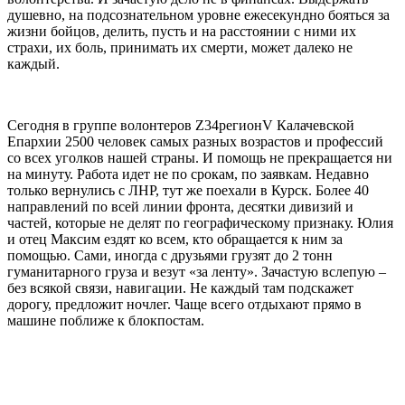
душевно, на подсознательном уровне ежесекундно бояться за
жизни бойцов, делить, пусть и на расстоянии с ними их
страхи, их боль, принимать их смерти, может далеко не
каждый.
Сегодня в группе волонтеров Z34регионV Калачевской
Епархии 2500 человек самых разных возрастов и профессий
со всех уголков нашей страны. И помощь не прекращается ни
на минуту. Работа идет не по срокам, по заявкам. Недавно
только вернулись с ЛНР, тут же поехали в Курск. Более 40
направлений по всей линии фронта, десятки дивизий и
частей, которые не делят по географическому признаку. Юлия
и отец Максим ездят ко всем, кто обращается к ним за
помощью. Сами, иногда с друзьями грузят до 2 тонн
гуманитарного груза и везут «за ленту». Зачастую вслепую –
без всякой связи, навигации. Не каждый там подскажет
дорогу, предложит ночлег. Чаще всего отдыхают прямо в
машине поближе к блокпостам.