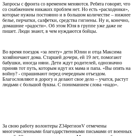
Запросы с фронта со временем меняются. Ребята говорят, что
со снабжением никаких проблем нет. Но есть «расходники»,
которые нужны постоянно и в большом количестве – нижнее
белье, перчатки, салфетки, средства гигиены. Ну и, конечно,
домашние «радости». Об этом Юля в группе уже даже не
пишет. Люди знают, в чем нуждаются бойцы.
Во время поездок «за ленту» дети Юлии и отца Максима
хозяйничают дома. Старшей дочери, ей 19 лет, помогают
бабушки, иногда няни. Дети ждут родителей, однозначно
приняв тот путь, которым идут их мама и папа. «Вы опять на
войну? - спрашивают перед очередным отъездом.
Благословляют в дорогу и делают свое дело – учатся, растут
людьми с большой буквы. С пониманием слова «надо».
За свою работу волонтеры Z34регионV отмечены
многочисленными благодарственными письмами от военных