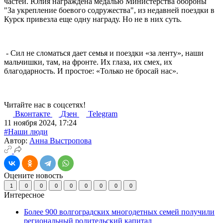
частей. Юлия награждена медалью Министерства обороны
"За укрепление боевого содружества", из недавней поездки в
Курск привезла еще одну награду. Но не в них суть.
- Сил не сломаться дает семья и поездки «за ленту», наши
мальчишки, там, на фронте. Их глаза, их смех, их
благодарность. И простое: «Только не бросай нас».
Читайте нас в соцсетях!
Вконтакте
Дзен
Telegram
11 ноября 2024, 17:24
#Наши люди
Автор:
Анна Выстропова
Оцените новость
1
0
0
0
0
0
0
0
0
Интересное
Более 900 волгоградских многодетных семей получили
региональный родительский капитал