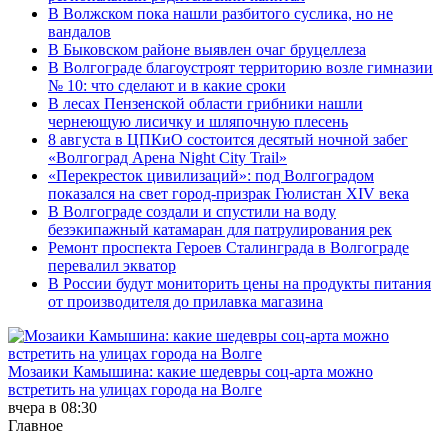
В Волжском пока нашли разбитого суслика, но не
вандалов
В Быковском районе выявлен очаг бруцеллеза
В Волгограде благоустроят территорию возле гимназии
№ 10: что сделают и в какие сроки
В лесах Пензенской области грибники нашли
чернеющую лисичку и шляпочную плесень
8 августа в ЦПКиО состоится десятый ночной забег
«Волгоград Арена Night City Trail»
«Перекресток цивилизаций»: под Волгоградом
показался на свет город-призрак Гюлистан XIV века
В Волгограде создали и спустили на воду
безэкипажный катамаран для патрулирования рек
Ремонт проспекта Героев Сталинграда в Волгограде
перевалил экватор
В России будут мониторить цены на продукты питания
от производителя до прилавка магазина
Мозаики Камышина: какие шедевры соц-арта можно
встретить на улицах города на Волге
вчера в 08:30
Главное