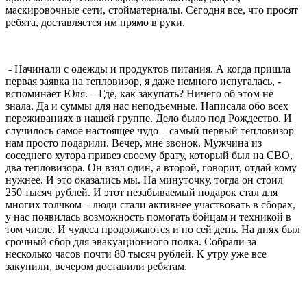
маскировочные сети, стойматериалы. Сегодня все, что просят
ребята, доставляется им прямо в руки.
- Начинали с одежды и продуктов питания. А когда пришла
первая заявка на тепловизор, я даже немного испугалась, -
вспоминает Юля. – Где, как закупать? Ничего об этом не
знала. Да и суммы для нас неподъемные. Написала обо всех
переживаниях в нашей группе. Дело было под Рождество. И
случилось самое настоящее чудо – самый первый тепловизор
нам просто подарили. Вечер, мне звонок. Мужчина из
соседнего хутора привез своему брату, который был на СВО,
два тепловизора. Он взял один, а второй, говорит, отдай кому
нужнее. И это оказались мы. На минуточку, тогда он стоил
250 тысяч рублей. И этот незабываемый подарок стал для
многих толчком – люди стали активнее участвовать в сборах,
у нас появилась возможность помогать бойцам и техникой в
том числе. И чудеса продолжаются и по сей день. На днях был
срочный сбор для эвакуационного полка. Собрали за
несколько часов почти 80 тысяч рублей. К утру уже все
закупили, вечером доставили ребятам.