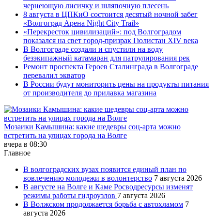
чернеющую лисичку и шляпочную плесень
8 августа в ЦПКиО состоится десятый ночной забег
«Волгоград Арена Night City Trail»
«Перекресток цивилизаций»: под Волгоградом
показался на свет город-призрак Гюлистан XIV века
В Волгограде создали и спустили на воду
безэкипажный катамаран для патрулирования рек
Ремонт проспекта Героев Сталинграда в Волгограде
перевалил экватор
В России будут мониторить цены на продукты питания
от производителя до прилавка магазина
Мозаики Камышина: какие шедевры соц-арта можно
встретить на улицах города на Волге
вчера в 08:30
Главное
В волгоградских вузах появится единый план по
вовлечению молодежи в волонтерство
7 августа 2026
В августе на Волге и Каме Росводресурсы изменят
режимы работы гидроузлов
7 августа 2026
В Волжском продолжается борьба с автохламом
7
августа 2026