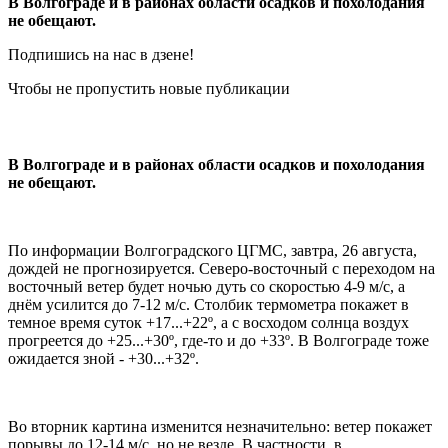
В Волгограде и в районах области осадков и похолодания
не обещают.
Подпишись на нас в дзене!
Чтобы не пропустить новые публикации
В Волгограде и в районах области осадков и похолодания
не обещают.
По информации Волгоградского ЦГМС, завтра, 26 августа,
дождей не прогнозируется. Северо-восточный с переходом на
восточный ветер будет ночью дуть со скоростью 4-9 м/с, а
днём усилится до 7-12 м/с. Столбик термометра покажет в
темное время суток +17...+22º, а с восходом солнца воздух
прогреется до +25...+30º, где-то и до +33º. В Волгограде тоже
ожидается зной - +30...+32º.
Во вторник картина изменится незначительно: ветер покажет
порывы до 12-14 м/с, но не везде. В частности, в