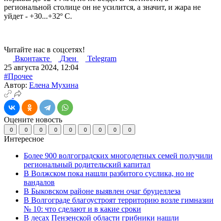
региональной столице он не усилится, а значит, и жара не
уйдет - +30...+32º С.
Читайте нас в соцсетях!
Вконтакте
Дзен
Telegram
25 августа 2024, 12:04
#Прочее
Автор:
Елена Мухина
Оцените новость
0
0
0
0
0
0
0
0
0
Интересное
Более 900 волгоградских многодетных семей получили
региональный родительский капитал
В Волжском пока нашли разбитого суслика, но не
вандалов
В Быковском районе выявлен очаг бруцеллеза
В Волгограде благоустроят территорию возле гимназии
№ 10: что сделают и в какие сроки
В лесах Пензенской области грибники нашли