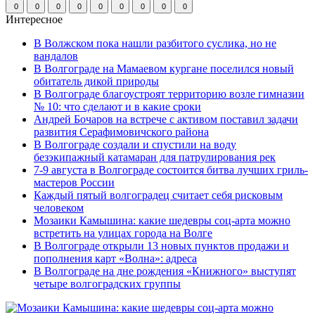
0
0
0
0
0
0
0
0
0
Интересное
В Волжском пока нашли разбитого суслика, но не
вандалов
В Волгограде на Мамаевом кургане поселился новый
обитатель дикой природы
В Волгограде благоустроят территорию возле гимназии
№ 10: что сделают и в какие сроки
Андрей Бочаров на встрече с активом поставил задачи
развития Серафимовичского района
В Волгограде создали и спустили на воду
безэкипажный катамаран для патрулирования рек
7-9 августа в Волгограде состоится битва лучших гриль-
мастеров России
Каждый пятый волгоградец считает себя рисковым
человеком
Мозаики Камышина: какие шедевры соц-арта можно
встретить на улицах города на Волге
В Волгограде открыли 13 новых пунктов продажи и
пополнения карт «Волна»: адреса
В Волгограде на дне рождения «Книжного» выступят
четыре волгоградских группы