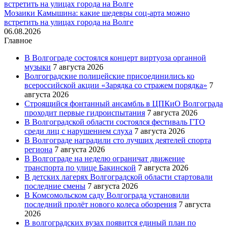
Мозаики Камышина: какие шедевры соц-арта можно
встретить на улицах города на Волге
06.08.2026
Главное
В Волгограде состоялся концерт виртуоза органной
музыки
7 августа 2026
Волгоградские полицейские присоединились ко
всероссийской акции «Зарядка со стражем порядка»
7
августа 2026
Строящийся фонтанный ансамбль в ЦПКиО Волгограда
проходит первые гидроиспытания
7 августа 2026
В Волгоградской области состоялся фестиваль ГТО
среди лиц с нарушением слуха
7 августа 2026
В Волгограде наградили сто лучших деятелей спорта
региона
7 августа 2026
В Волгограде на неделю ограничат движение
транспорта по улице Бакинской
7 августа 2026
В детских лагерях Волгоградской области стартовали
последние смены
7 августа 2026
В Комсомольском саду Волгограда установили
последний пролёт нового колеса обозрения
7 августа
2026
В волгоградских вузах появится единый план по