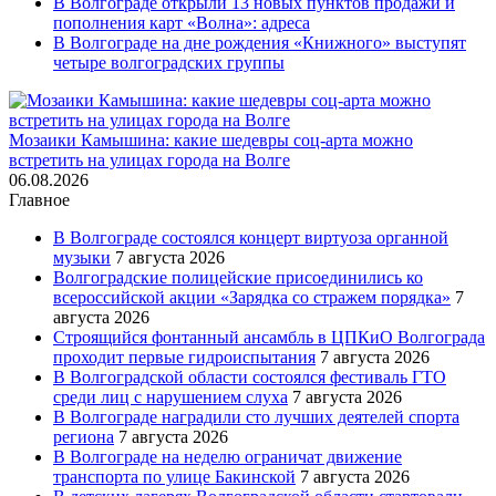
В Волгограде открыли 13 новых пунктов продажи и
пополнения карт «Волна»: адреса
В Волгограде на дне рождения «Книжного» выступят
четыре волгоградских группы
Мозаики Камышина: какие шедевры соц-арта можно
встретить на улицах города на Волге
06.08.2026
Главное
В Волгограде состоялся концерт виртуоза органной
музыки
7 августа 2026
Волгоградские полицейские присоединились ко
всероссийской акции «Зарядка со стражем порядка»
7
августа 2026
Строящийся фонтанный ансамбль в ЦПКиО Волгограда
проходит первые гидроиспытания
7 августа 2026
В Волгоградской области состоялся фестиваль ГТО
среди лиц с нарушением слуха
7 августа 2026
В Волгограде наградили сто лучших деятелей спорта
региона
7 августа 2026
В Волгограде на неделю ограничат движение
транспорта по улице Бакинской
7 августа 2026