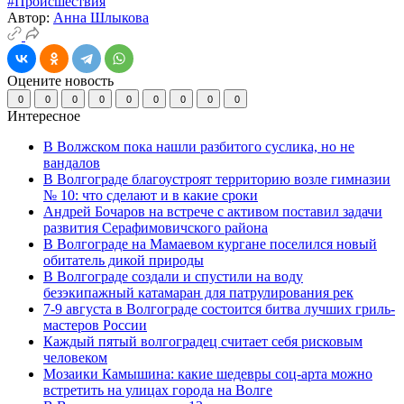
#Происшествия
Автор:
Анна Шлыкова
Оцените новость
0
0
0
0
0
0
0
0
0
Интересное
В Волжском пока нашли разбитого суслика, но не
вандалов
В Волгограде благоустроят территорию возле гимназии
№ 10: что сделают и в какие сроки
Андрей Бочаров на встрече с активом поставил задачи
развития Серафимовичского района
В Волгограде на Мамаевом кургане поселился новый
обитатель дикой природы
В Волгограде создали и спустили на воду
безэкипажный катамаран для патрулирования рек
7-9 августа в Волгограде состоится битва лучших гриль-
мастеров России
Каждый пятый волгоградец считает себя рисковым
человеком
Мозаики Камышина: какие шедевры соц-арта можно
встретить на улицах города на Волге