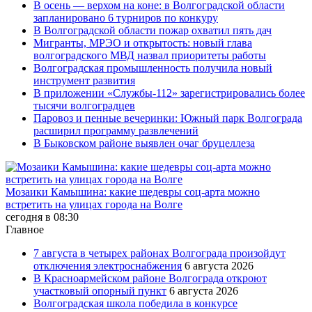
В осень — верхом на коне: в Волгоградской области
запланировано 6 турниров по конкуру
В Волгоградской области пожар охватил пять дач
Мигранты, МРЭО и открытость: новый глава
волгоградского МВД назвал приоритеты работы
Волгоградская промышленность получила новый
инструмент развития
В приложении «Службы-112» зарегистрировались более
тысячи волгоградцев
Паровоз и пенные вечеринки: Южный парк Волгограда
расширил программу развлечений
В Быковском районе выявлен очаг бруцеллеза
Мозаики Камышина: какие шедевры соц-арта можно
встретить на улицах города на Волге
сегодня в 08:30
Главное
7 августа в четырех районах Волгограда произойдут
отключения электроснабжения
6 августа 2026
В Красноармейском районе Волгограда откроют
участковый опорный пункт
6 августа 2026
Волгоградская школа победила в конкурсе