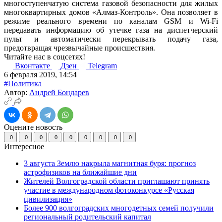
многоступенчатую система газовой безопасности для жилых
многоквартирных домов «Алмаз-Контроль». Она позволяет в
режиме реального времени по каналам GSM и Wi-Fi
передавать информацию об утечке газа на диспетчерский
пульт и автоматически перекрывать подачу газа,
предотвращая чрезвычайные происшествия.
Читайте нас в соцсетях!
Вконтакте
Дзен
Telegram
6 февраля 2019, 14:54
#Политика
Автор:
Андрей Бондарев
Оцените новость
0
0
0
0
0
0
0
0
0
Интересное
3 августа Землю накрыла магнитная буря: прогноз
астрофизиков на ближайшие дни
Жителей Волгоградской области приглашают принять
участие в международном фотоконкурсе «Русская
цивилизация»
Более 900 волгоградских многодетных семей получили
региональный родительский капитал