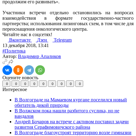
продолжим его развивать».
Участники встречи отдельно остановились на вопросах
взаимодействия в формате государственно-частного
партнерства; использования лизинговых схем, в том числе для
переоснащения онкологического центра.
Читайте нас в соцсетях!
Вконтакте
Дзен
Telegram
13 декабря 2018, 13:41
#Политика
Автор:
Владимир Апаликов
Оцените новость
0
0
0
0
0
0
0
0
0
Интересное
В Волгограде на Мамаевом кургане поселился новый
обитатель дикой природы
В Волжском пока нашли разбитого суслика, но не
вандалов
Андрей Бочаров на встрече с активом поставил задачи
развития Серафимовичского района
В Волгограде благоустроят территорию возле гимназии