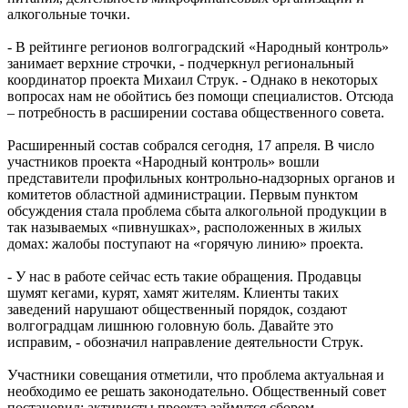
алкогольные точки.
- В рейтинге регионов волгоградский «Народный контроль»
занимает верхние строчки, - подчеркнул региональный
координатор проекта Михаил Струк. - Однако в некоторых
вопросах нам не обойтись без помощи специалистов. Отсюда
– потребность в расширении состава общественного совета.
Расширенный состав собрался сегодня, 17 апреля. В число
участников проекта «Народный контроль» вошли
представители профильных контрольно-надзорных органов и
комитетов областной администрации. Первым пунктом
обсуждения стала проблема сбыта алкогольной продукции в
так называемых «пивнушках», расположенных в жилых
домах: жалобы поступают на «горячую линию» проекта.
- У нас в работе сейчас есть такие обращения. Продавцы
шумят кегами, курят, хамят жителям. Клиенты таких
заведений нарушают общественный порядок, создают
волгоградцам лишнюю головную боль. Давайте это
исправим, - обозначил направление деятельности Струк.
Участники совещания отметили, что проблема актуальная и
необходимо ее решать законодательно. Общественный совет
постановил: активисты проекта займутся сбором