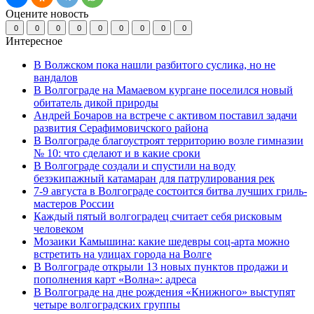
Оцените новость
0
0
0
0
0
0
0
0
0
Интересное
В Волжском пока нашли разбитого суслика, но не
вандалов
В Волгограде на Мамаевом кургане поселился новый
обитатель дикой природы
Андрей Бочаров на встрече с активом поставил задачи
развития Серафимовичского района
В Волгограде благоустроят территорию возле гимназии
№ 10: что сделают и в какие сроки
В Волгограде создали и спустили на воду
безэкипажный катамаран для патрулирования рек
7-9 августа в Волгограде состоится битва лучших гриль-
мастеров России
Каждый пятый волгоградец считает себя рисковым
человеком
Мозаики Камышина: какие шедевры соц-арта можно
встретить на улицах города на Волге
В Волгограде открыли 13 новых пунктов продажи и
пополнения карт «Волна»: адреса
В Волгограде на дне рождения «Книжного» выступят
четыре волгоградских группы