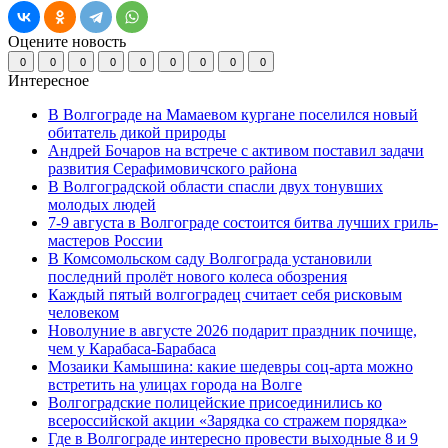
Оцените новость
0
0
0
0
0
0
0
0
0
Интересное
В Волгограде на Мамаевом кургане поселился новый
обитатель дикой природы
Андрей Бочаров на встрече с активом поставил задачи
развития Серафимовичского района
В Волгоградской области спасли двух тонувших
молодых людей
7-9 августа в Волгограде состоится битва лучших гриль-
мастеров России
В Комсомольском саду Волгограда установили
последний пролёт нового колеса обозрения
Каждый пятый волгоградец считает себя рисковым
человеком
Новолуние в августе 2026 подарит праздник почище,
чем у Карабаса-Барабаса
Мозаики Камышина: какие шедевры соц-арта можно
встретить на улицах города на Волге
Волгоградские полицейские присоединились ко
всероссийской акции «Зарядка со стражем порядка»
Где в Волгограде интересно провести выходные 8 и 9