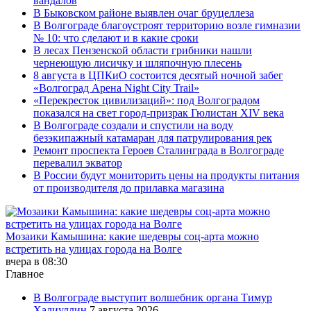
вандалов
В Быковском районе выявлен очаг бруцеллеза
В Волгограде благоустроят территорию возле гимназии
№ 10: что сделают и в какие сроки
В лесах Пензенской области грибники нашли
чернеющую лисичку и шляпочную плесень
8 августа в ЦПКиО состоится десятый ночной забег
«Волгоград Арена Night City Trail»
«Перекресток цивилизаций»: под Волгоградом
показался на свет город-призрак Гюлистан XIV века
В Волгограде создали и спустили на воду
безэкипажный катамаран для патрулирования рек
Ремонт проспекта Героев Сталинграда в Волгограде
перевалил экватор
В России будут мониторить цены на продукты питания
от производителя до прилавка магазина
Мозаики Камышина: какие шедевры соц-арта можно
встретить на улицах города на Волге
вчера в 08:30
Главное
В Волгограде выступит волшебник органа Тимур
Халиуллин
7 августа 2026