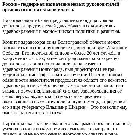
России» поддержал назначение новых руководителей
органов исполнительной власти.
На согласование были представлены кандидатуры на
должности председателей двух областных комитетов -
здравоохранения и экономической политики и развития.
Комитет здравоохранения Волгоградской области может
возглавить опытный руководитель, военный врач Анатолий
Себелев. Его послужной список – более 20 лет службы в
вооруженных силах, затем он продолжил свою карьеру с
должности главного специалиста департамента
здравоохранения Волгограда, был директором центра
медицины катастроф, а с затем с течение 11 лет выполнял
обязанности заместителя председателя областного комитета
здравоохранения. «Это человек, который четко выполняет
задачи, поручения, знающий систему здравоохранения от
фельдшерско-акушерского пункта до учреждения,
оказывающего высокотехнологичную помощь, - представил
его вице-губернатор Владимир Шкарин. - Это позволит ему
быстро включится в работу».
Партийцы охарактеризовали его как грамотного специалиста,
умеющего идти на компромисс, умеющего выстраивать
диалог. А именно это сейчас необходимо сделать в ряде