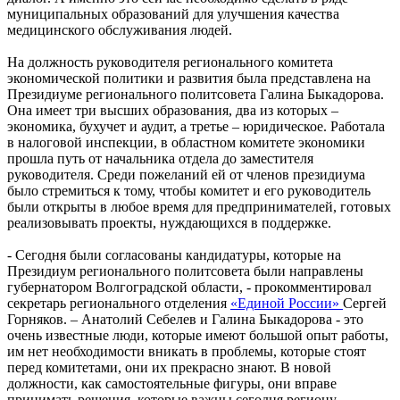
муниципальных образований для улучшения качества
медицинского обслуживания людей.
На должность руководителя регионального комитета
экономической политики и развития была представлена на
Президиуме регионального политсовета Галина Быкадорова.
Она имеет три высших образования, два из которых –
экономика, бухучет и аудит, а третье – юридическое. Работала
в налоговой инспекции, в областном комитете экономики
прошла путь от начальника отдела до заместителя
руководителя. Среди пожеланий ей от членов президиума
было стремиться к тому, чтобы комитет и его руководитель
были открыты в любое время для предпринимателей, готовых
реализовывать проекты, нуждающихся в поддержке.
- Сегодня были согласованы кандидатуры, которые на
Президиум регионального политсовета были направлены
губернатором Волгоградской области, - прокомментировал
секретарь регионального отделения
«Единой России»
Сергей
Горняков. – Анатолий Себелев и Галина Быкадорова - это
очень известные люди, которые имеют большой опыт работы,
им нет необходимости вникать в проблемы, которые стоят
перед комитетами, они их прекрасно знают. В новой
должности, как самостоятельные фигуры, они вправе
принимать решения, которые важны сегодня региону.