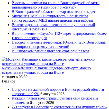
В осень — верхом на коне: в Волгоградской области
запланировано 6 турниров по конкуру
В Волгоградской области пожар охватил пять дач
Мигранты, МРЭО и открытость: новый глава
волгоградского МВД назвал приоритеты работы
Волгоградская промышленность получила новый
инструмент развития
В приложении «Службы-112» зарегистрировались более
тысячи волгоградцев
Паровоз и пенные вечеринки: Южный парк Волгограда
расширил программу развлечений
В Быковском районе выявлен очаг бруцеллеза
Мозаики Камышина: какие шедевры соц-арта можно
встретить на улицах города на Волге
сегодня в 08:30
Главное
Погрузка на железной дороге в Волгоградской области
выросла на 0,9%
6 августа 2026
Каждый пятый волгоградец считает себя рисковым
человеком
6 августа 2026
7-9 августа в Волгограде состоится битва лучших гриль-