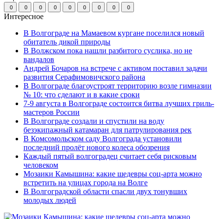
0
0
0
0
0
0
0
0
0
Интересное
В Волгограде на Мамаевом кургане поселился новый
обитатель дикой природы
В Волжском пока нашли разбитого суслика, но не
вандалов
Андрей Бочаров на встрече с активом поставил задачи
развития Серафимовичского района
В Волгограде благоустроят территорию возле гимназии
№ 10: что сделают и в какие сроки
7-9 августа в Волгограде состоится битва лучших гриль-
мастеров России
В Волгограде создали и спустили на воду
безэкипажный катамаран для патрулирования рек
В Комсомольском саду Волгограда установили
последний пролёт нового колеса обозрения
Каждый пятый волгоградец считает себя рисковым
человеком
Мозаики Камышина: какие шедевры соц-арта можно
встретить на улицах города на Волге
В Волгоградской области спасли двух тонувших
молодых людей