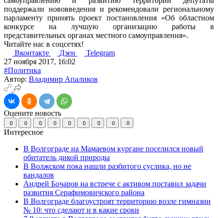
самоуправлению и развитию территорий депутаты
поддержали нововведения и рекомендовали региональному
парламенту принять проект постановления «Об областном
конкурсе на лучшую организацию работы в
представительных органах местного самоуправления».
Читайте нас в соцсетях!
Вконтакте
Дзен
Telegram
27 ноября 2017, 16:02
#Политика
Автор:
Владимир Апаликов
Оцените новость
0
0
0
0
0
0
0
0
0
Интересное
В Волгограде на Мамаевом кургане поселился новый
обитатель дикой природы
В Волжском пока нашли разбитого суслика, но не
вандалов
Андрей Бочаров на встрече с активом поставил задачи
развития Серафимовичского района
В Волгограде благоустроят территорию возле гимназии
№ 10: что сделают и в какие сроки