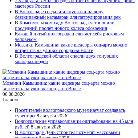
7-9 августа в Волгограде состоится битва лучших гриль-
мастеров России
В Волгограде создали и спустили на воду
безэкипажный катамаран для патрулирования рек
В Комсомольском саду Волгограда установили
последний пролёт нового колеса обозрения
Каждый пятый волгоградец считает себя рисковым
человеком
Мозаики Камышина: какие шедевры соц-арта можно
встретить на улицах города на Волге
В Волгоградской области спасли двух тонувших
молодых людей
Мозаики Камышина: какие шедевры соц-арта можно
встретить на улицах города на Волге
06.08.2026
Главное
Посетителей волгоградского музея научат создавать
сувениры
8 августа 2026
Волгоградские управкомпании оштрафованы на 45 млн
рублей
8 августа 2026
В Волгограде День строителя отметят массовыми
гуляниями
8 августа 2026