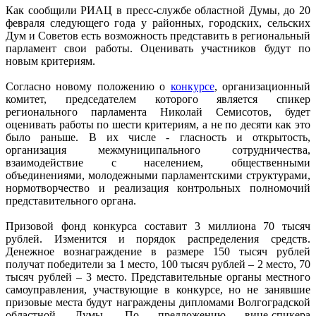
Как сообщили РИАЦ в пресс-службе областной Думы, до 20
февраля следующего года у районных, городских, сельских
Дум и Советов есть возможность представить в региональный
парламент свои работы. Оценивать участников будут по
новым критериям.
Согласно новому положению о
конкурсе
, организационный
комитет, председателем которого является спикер
регионального парламента Николай Семисотов, будет
оценивать работы по шести критериям, а не по десяти как это
было раньше. В их числе - гласность и открытость,
организация межмуниципального сотрудничества,
взаимодействие с населением, общественными
объединениями, молодежными парламентскими структурами,
нормотворчество и реализация контрольных полномочий
представительного органа.
Призовой фонд конкурса составит 3 миллиона 70 тысяч
рублей. Изменится и порядок распределения средств.
Денежное вознаграждение в размере 150 тысяч рублей
получат победители за 1 место, 100 тысяч рублей – 2 место, 70
тысяч рублей – 3 место. Представительные органы местного
самоуправления, участвующие в конкурсе, но не занявшие
призовые места будут награждены дипломами Волгоградской
областной Думы. По предложению вице-спикера