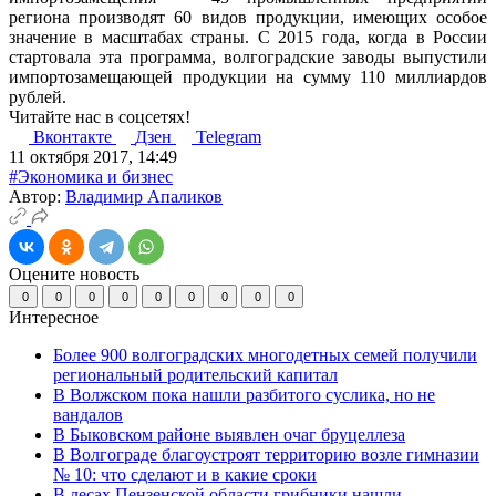
региона производят 60 видов продукции, имеющих особое
значение в масштабах страны. С 2015 года, когда в России
стартовала эта программа, волгоградские заводы выпустили
импортозамещающей продукции на сумму 110 миллиардов
рублей.
Читайте нас в соцсетях!
Вконтакте
Дзен
Telegram
11 октября 2017, 14:49
#Экономика и бизнес
Автор:
Владимир Апаликов
Оцените новость
0
0
0
0
0
0
0
0
0
Интересное
Более 900 волгоградских многодетных семей получили
региональный родительский капитал
В Волжском пока нашли разбитого суслика, но не
вандалов
В Быковском районе выявлен очаг бруцеллеза
В Волгограде благоустроят территорию возле гимназии
№ 10: что сделают и в какие сроки
В лесах Пензенской области грибники нашли