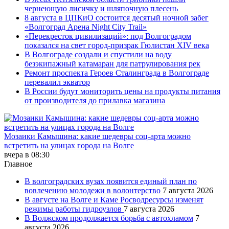
чернеющую лисичку и шляпочную плесень
8 августа в ЦПКиО состоится десятый ночной забег
«Волгоград Арена Night City Trail»
«Перекресток цивилизаций»: под Волгоградом
показался на свет город-призрак Гюлистан XIV века
В Волгограде создали и спустили на воду
безэкипажный катамаран для патрулирования рек
Ремонт проспекта Героев Сталинграда в Волгограде
перевалил экватор
В России будут мониторить цены на продукты питания
от производителя до прилавка магазина
Мозаики Камышина: какие шедевры соц-арта можно
встретить на улицах города на Волге
вчера в 08:30
Главное
В волгоградских вузах появится единый план по
вовлечению молодежи в волонтерство
7 августа 2026
В августе на Волге и Каме Росводресурсы изменят
режимы работы гидроузлов
7 августа 2026
В Волжском продолжается борьба с автохламом
7
августа 2026