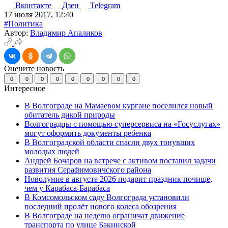
Вконтакте
Дзен
Telegram
17 июля 2017, 12:40
#Политика
Автор:
Владимир Апаликов
Оцените новость
0
0
0
0
0
0
0
0
0
Интересное
В Волгограде на Мамаевом кургане поселился новый
обитатель дикой природы
Волгоградцы с помощью суперсервиса на «Госуслугах»
могут оформить документы ребенка
В Волгоградской области спасли двух тонувших
молодых людей
Андрей Бочаров на встрече с активом поставил задачи
развития Серафимовичского района
Новолуние в августе 2026 подарит праздник почище,
чем у Карабаса-Барабаса
В Комсомольском саду Волгограда установили
последний пролёт нового колеса обозрения
В Волгограде на неделю ограничат движение
транспорта по улице Бакинской