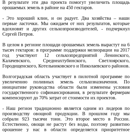
В результате эти два проекта помогут увеличить площадь
орошаемых земель в районе на 450 гектаров.
- Это хороший клин, и он радует. Два хозяйства – наши
первые ласточки. Мы ожидаем от них результатов, которые
вдохновят и других сельхозпроизводителей, - подчеркнул
Сергей Петров.
В целом в регионе площади орошаемых земель вырастут на 6
тысяч гектаров: в программе поддержки мелиорации на 2017
год участвуют 12 сельхозпредприятий Ленинского,
Калачевского, Среднеахтубинского, Светлоярского,
Городищенского, Котельниковского и Николаевского районов.
Волгоградская область участвует в пилотной программе по
увеличению поливных земель сельхозназначения. По
инициативе руководства области были изменены условия
государственного софинансирования, в результате фермерам
компенсируют до 70% затрат от стоимости их проектов.
- Наш регион традиционно является одним из лидеров по
производству овощной продукции. В прошлом году мы
собрали 923 тысячи тонн. Это второе место в России.
Естественно, овощи не растут без воды, поэтому развитию
орошение у нас в области определяется приоритетное