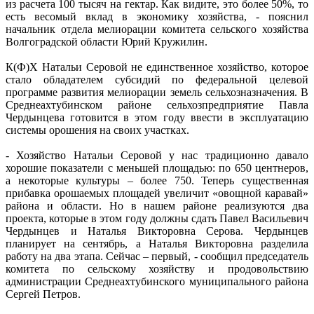
из расчета 100 тысяч на гектар. Как видите, это более 50%, то
есть весомый вклад в экономику хозяйства, - пояснил
начальник отдела мелиорации комитета сельского хозяйства
Волгоградской области Юрий Кружилин.
К(Ф)Х Натальи Серовой не единственное хозяйство, которое
стало обладателем субсидий по федеральной целевой
программе развития мелиорации земель сельхозназначения. В
Среднеахтубинском районе сельхозпредприятие Павла
Чердынцева готовится в этом году ввести в эксплуатацию
системы орошения на своих участках.
- Хозяйство Натальи Серовой у нас традиционно давало
хорошие показатели с меньшей площадью: по 650 центнеров,
а некоторые культуры – более 750. Теперь существенная
прибавка орошаемых площадей увеличит «овощной каравай»
района и области. Но в нашем районе реализуются два
проекта, которые в этом году должны сдать Павел Васильевич
Чердынцев и Наталья Викторовна Серова. Чердынцев
планирует на сентябрь, а Наталья Викторовна разделила
работу на два этапа. Сейчас – первый, - сообщил председатель
комитета по сельскому хозяйству и продовольствию
администрации Среднеахтубинского муниципального района
Сергей Петров.