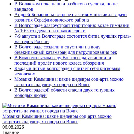
В Волжском пока нашли разбитого суслика, но не
вандалов
Андрей Бочаров на встрече с активом поставил задачи
развития Серафимовичского района
В Волгограде благоустроят территорию возле гимназии
№ 10: что сделают и в какие сроки
7-9 августа в Волгограде состоится битва лучших гриль-
мастеров России
В Волгограде создали и спустили на воду
безэкипажный катамаран для патрулирования рек
В Комсомольском саду Волгограда установили
последний пролёт нового колеса обозрения
Каждый пятый волгоградец считает себя рисковым
человеком
Мозаики Камышина: какие шедевры соц-арта можно
встретить на улицах города на Волге
В Волгоградской области спасли двух тонувших
молодых людей
Мозаики Камышина: какие шедевры соц-арта можно
встретить на улицах города на Волге
06.08.2026
Главное