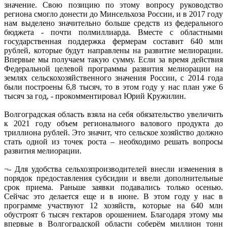
значение. Свою позицию по этому вопросу руководство
региона смогло донести до Минсельхоза России, и в 2017 году
нам выделено значительно больше средств из федерального
бюджета - почти полмиллиарда. Вместе с областными
государственная поддержка фермерам составит 640 млн
рублей, которые будут направлены на развитие мелиорации.
Впервые мы получаем такую сумму. Если за время действия
Федеральной целевой программы развития мелиорации на
землях сельскохозяйственного значения России, с 2014 года
были построены 6,8 тысяч, то в этом году у нас план уже 6
тысяч за год, - прокомментировал Юрий Кружилин.
Волгоградская область взяла на себя обязательство увеличить
к 2021 году объем регионального валового продукта до
триллиона рублей. Это значит, что сельское хозяйство должно
стать одной из точек роста – необходимо решать вопросы
развития мелиорации.
¬- Для удобства сельхозпроизводителей внесли изменения в
порядок предоставления субсидии и ввели дополнительные
срок приема. Раньше заявки подавались только осенью.
Сейчас это делается еще и в июне. В этом году у нас в
программе участвуют 12 хозяйств, которые на 640 млн
обустроят 6 тысяч гектаров орошением. Благодаря этому мы
впервые в Волгоградской области соберём миллион тонн