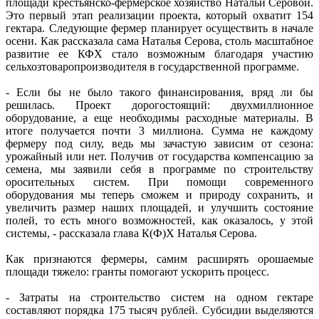
площади крестьянско-фермерское хозяйство Натальи Серовой.
Это первый этап реализации проекта, который охватит 154
гектара. Следующие фермер планирует осуществить в начале
осени. Как рассказала сама Наталья Серова, столь масштабное
развитие ее КФХ стало возможным благодаря участию
сельхозтоваропроизводителя в государственной программе.
- Если бы не было такого финансирования, вряд ли бы
решилась. Проект дорогостоящий: двухмиллионное
оборудование, а еще необходимы расходные материалы. В
итоге получается почти 3 миллиона. Сумма не каждому
фермеру под силу, ведь мы зачастую зависим от сезона:
урожайный или нет. Получив от государства компенсацию за
семена, мы заявили себя в программе по строительству
оросительных систем. При помощи современного
оборудования мы теперь сможем и природу сохранить, и
увеличить размер наших площадей, и улучшить состояние
полей, то есть много возможностей, как оказалось, у этой
системы, - рассказала глава К(Ф)Х Наталья Серова.
Как признаются фермеры, самим расширять орошаемые
площади тяжело: гранты помогают ускорить процесс.
- Затраты на строительство систем на одном гектаре
составляют порядка 175 тысяч рублей. Субсидии выделяются