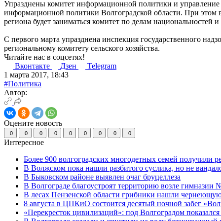
Упразднены комитет информационной политики и управление п
информационной политики Волгоградской области. При этом в
региона будет заниматься комитет по делам национальностей и 
С первого марта упразднена инспекция государственного надз
региональному комитету сельского хозяйства.
Читайте нас в соцсетях!
Вконтакте
Дзен
Telegram
1 марта 2017, 18:43
#Политика
Автор:
Оцените новость
0
0
0
0
0
0
0
0
0
Интересное
Более 900 волгоградских многодетных семей получили р
В Волжском пока нашли разбитого суслика, но не вандал
В Быковском районе выявлен очаг бруцеллеза
В Волгограде благоустроят территорию возле гимназии № 
В лесах Пензенской области грибники нашли чернеющую
8 августа в ЦПКиО состоится десятый ночной забег «Волго
«Перекресток цивилизаций»: под Волгоградом показался 