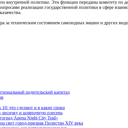
о внутренней политике. Эти функции переданы комитету по де
опросами реализации государственной политики в сфере взаим
казачества.
ора за техническим состоянием самоходных машин и других вид
егиональный родительский капитал
ов
10: что сделают и в какие сроки
 лисичку и шляпочную плесень
град Арена Night City Trail»
на свет город-призрак Гюлистан XIV века