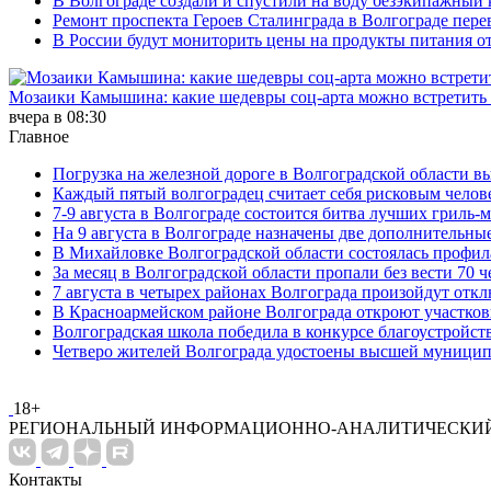
В Волгограде создали и спустили на воду безэкипажный 
Ремонт проспекта Героев Сталинграда в Волгограде пере
В России будут мониторить цены на продукты питания от
Мозаики Камышина: какие шедевры соц-арта можно встретить 
вчера в 08:30
Главное
Погрузка на железной дороге в Волгоградской области в
Каждый пятый волгоградец считает себя рисковым челов
7-9 августа в Волгограде состоится битва лучших гриль-
На 9 августа в Волгограде назначены две дополнительны
В Михайловке Волгоградской области состоялась профил
За месяц в Волгоградской области пропали без вести 70 ч
7 августа в четырех районах Волгограда произойдут отк
В Красноармейском районе Волгограда откроют участко
Волгоградская школа победила в конкурсе благоустройст
Четверо жителей Волгограда удостоены высшей муници
18+
РЕГИОНАЛЬНЫЙ ИНФОРМАЦИОННО-АНАЛИТИЧЕСКИЙ
Контакты