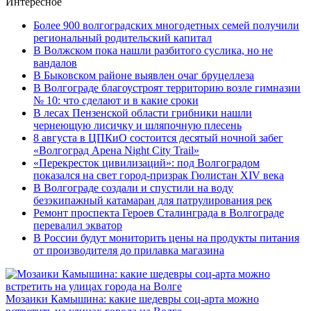
Интересное
Более 900 волгоградских многодетных семей получили
региональный родительский капитал
В Волжском пока нашли разбитого суслика, но не
вандалов
В Быковском районе выявлен очаг бруцеллеза
В Волгограде благоустроят территорию возле гимназии
№ 10: что сделают и в какие сроки
В лесах Пензенской области грибники нашли
чернеющую лисичку и шляпочную плесень
8 августа в ЦПКиО состоится десятый ночной забег
«Волгоград Арена Night City Trail»
«Перекресток цивилизаций»: под Волгоградом
показался на свет город-призрак Гюлистан XIV века
В Волгограде создали и спустили на воду
безэкипажный катамаран для патрулирования рек
Ремонт проспекта Героев Сталинграда в Волгограде
перевалил экватор
В России будут мониторить цены на продукты питания
от производителя до прилавка магазина
Мозаики Камышина: какие шедевры соц-арта можно