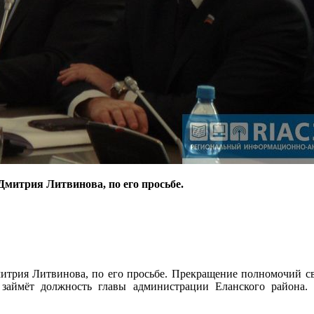
митрия Литвинова, по его просьбе.
итрия Литвинова, по его просьбе. Прекращение полномочий св
аймёт должность главы администрации Еланского района.