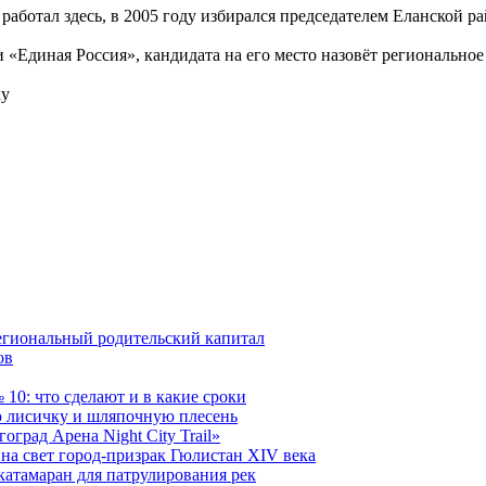
работал здесь, в 2005 году избирался председателем Еланской 
«Единая Россия», кандидата на его место назовёт региональное
ку
егиональный родительский капитал
ов
10: что сделают и в какие сроки
 лисичку и шляпочную плесень
град Арена Night City Trail»
на свет город-призрак Гюлистан XIV века
катамаран для патрулирования рек