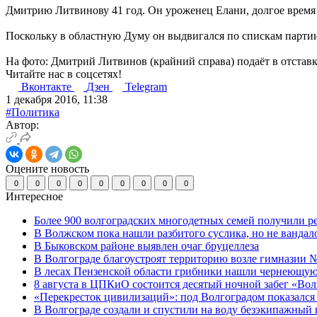
Дмитрию Литвинову 41 год. Он уроженец Елани, долгое время 
Поскольку в областную Думу он выдвигался по спискам партии 
На фото: Дмитрий Литвинов (крайний справа) подаёт в отстав
Читайте нас в соцсетях!
Вконтакте
Дзен
Telegram
1 декабря 2016, 11:38
#Политика
Автор:
Оцените новость
0
0
0
0
0
0
0
0
0
Интересное
Более 900 волгоградских многодетных семей получили р
В Волжском пока нашли разбитого суслика, но не вандал
В Быковском районе выявлен очаг бруцеллеза
В Волгограде благоустроят территорию возле гимназии № 
В лесах Пензенской области грибники нашли чернеющую
8 августа в ЦПКиО состоится десятый ночной забег «Волго
«Перекресток цивилизаций»: под Волгоградом показался 
В Волгограде создали и спустили на воду безэкипажный 