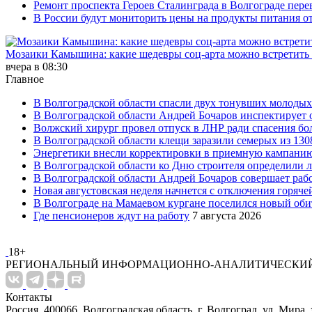
Ремонт проспекта Героев Сталинграда в Волгограде пере
В России будут мониторить цены на продукты питания от
Мозаики Камышина: какие шедевры соц-арта можно встретить 
вчера в 08:30
Главное
В Волгоградской области спасли двух тонувших молоды
В Волгоградской области Андрей Бочаров инспектирует
Волжский хирург провел отпуск в ЛНР ради спасения бо
В Волгоградской области клещи заразили семерых из 13
Энергетики внесли корректировки в приемную кампанию 
В Волгоградской области ко Дню строителя определили л
В Волгоградской области Андрей Бочаров совершает ра
Новая августовская неделя начнется с отключения горяче
В Волгограде на Мамаевом кургане поселился новый оби
Где пенсионеров ждут на работу
7 августа 2026
18+
РЕГИОНАЛЬНЫЙ ИНФОРМАЦИОННО-АНАЛИТИЧЕСКИЙ
Контакты
Россия, 400066, Волгоградская область, г. Волгоград, ул. Мира, 