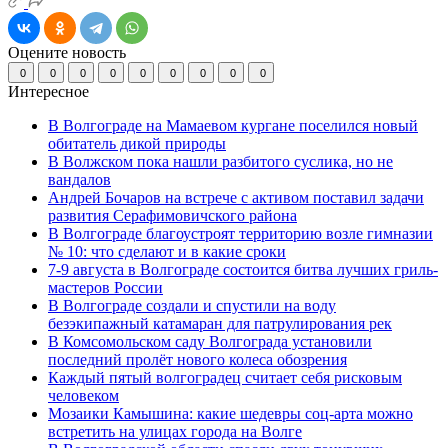
Оцените новость
0
0
0
0
0
0
0
0
0
Интересное
В Волгограде на Мамаевом кургане поселился новый
обитатель дикой природы
В Волжском пока нашли разбитого суслика, но не
вандалов
Андрей Бочаров на встрече с активом поставил задачи
развития Серафимовичского района
В Волгограде благоустроят территорию возле гимназии
№ 10: что сделают и в какие сроки
7-9 августа в Волгограде состоится битва лучших гриль-
мастеров России
В Волгограде создали и спустили на воду
безэкипажный катамаран для патрулирования рек
В Комсомольском саду Волгограда установили
последний пролёт нового колеса обозрения
Каждый пятый волгоградец считает себя рисковым
человеком
Мозаики Камышина: какие шедевры соц-арта можно
встретить на улицах города на Волге