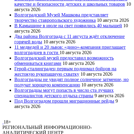
качестве и безопасности детских и школьных товаров
10
августа 2026
Волгоградский Музей Машкова представляет
творчество ставропольского художника
10 августа 2026
В Камышине в июле на свет появились 40 малышей
10
августа 2026
Два района Волгограда с 11 августа ждёт отключение
горячей воды
10 августа 2026
11 медведей и 20 львов: «дино»-компания приглашает
волгоградцев в гости
10 августа 2026
Волгоградский музей предоставил возможность
обмениваться книгами
10 августа 2026
Герой-сталинградец первым поднимал бойцов на
жестокую рукопашную схватку
10 августа 2026
Волгоградцы не увидят полное солнечное затмение, но
получат хорошую компенсацию
10 августа 2026
Волгоградцы могут попасть в число ста лучших
специалистов детского отдыха страны
9 августа 2026
Под Волгоградом прошли миграционные рейды
9
августа 2026
18+
РЕГИОНАЛЬНЫЙ ИНФОРМАЦИОННО-
АНАЛИТИЧЕСКИЙ ЦЕНТР