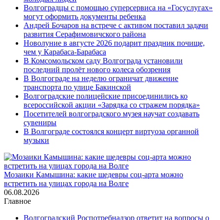
Волгоградцы с помощью суперсервиса на «Госуслугах»
могут оформить документы ребенка
Андрей Бочаров на встрече с активом поставил задачи
развития Серафимовичского района
Новолуние в августе 2026 подарит праздник почище,
чем у Карабаса-Барабаса
В Комсомольском саду Волгограда установили
последний пролёт нового колеса обозрения
В Волгограде на неделю ограничат движение
транспорта по улице Бакинской
Волгоградские полицейские присоединились ко
всероссийской акции «Зарядка со стражем порядка»
Посетителей волгоградского музея научат создавать
сувениры
В Волгограде состоялся концерт виртуоза органной
музыки
Мозаики Камышина: какие шедевры соц-арта можно
встретить на улицах города на Волге
06.08.2026
Главное
Волгоградский Роспотребнадзор ответит на вопросы о