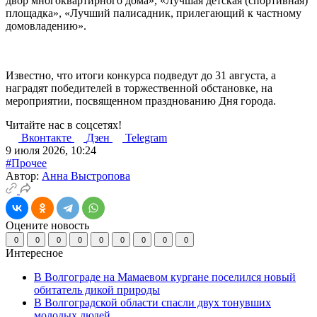
двор многоквартирного дома», «Лучшая детская (спортивная)
площадка», «Лучший палисадник, прилегающий к частному
домовладению».
Известно, что итоги конкурса подведут до 31 августа, а
наградят победителей в торжественной обстановке, на
мероприятии, посвященном празднованию Дня города.
Читайте нас в соцсетях!
Вконтакте
Дзен
Telegram
9 июля 2026, 10:24
#Прочее
Автор:
Анна Выстропова
Оцените новость
0
0
0
0
0
0
0
0
0
Интересное
В Волгограде на Мамаевом кургане поселился новый
обитатель дикой природы
В Волгоградской области спасли двух тонувших
молодых людей