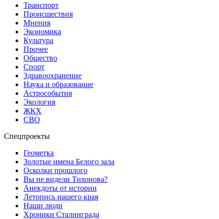
Транспорт
Происшествия
Мнения
Экономика
Культура
Прочее
Общество
Спорт
Здравоохранение
Наука и образование
Астрособытия
Экология
ЖКХ
СВО
Спецпроекты
Геометка
Золотые имена Белого зала
Осколки прошлого
Вы не видели Тихонова?
Анекдоты от истории
Летопись нашего края
Наши люди
Хроники Сталинграда