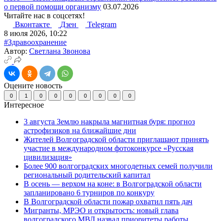
о первой помощи организму
03.07.2026
Читайте нас в соцсетях!
Вконтакте
Дзен
Telegram
8 июля 2026, 10:22
#Здравоохранение
Автор:
Светлана Звонова
Оцените новость
0
1
0
0
0
0
0
0
0
Интересное
3 августа Землю накрыла магнитная буря: прогноз
астрофизиков на ближайшие дни
Жителей Волгоградской области приглашают принять
участие в международном фотоконкурсе «Русская
цивилизация»
Более 900 волгоградских многодетных семей получили
региональный родительский капитал
В осень — верхом на коне: в Волгоградской области
запланировано 6 турниров по конкуру
В Волгоградской области пожар охватил пять дач
Мигранты, МРЭО и открытость: новый глава
волгоградского МВД назвал приоритеты работы