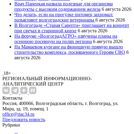
Врач Парецкая назвала полезные для организма
продукты с высоким содержанием железа
6 августа 2026
Что делать, если на прогулке питомец захромал:
разъясняют волгоградские ветеринары
6 августа 2026
В Волгограде «Старая Сарепта» приглашает на концерт
при свечах в старинной кирхе
6 августа 2026
На форуме «ВолгоградАГРО» озвучены планы на
осеннюю посевную на полях региона
6 августа 2026
На Мамаевом кургане на финишную прямую вышло
строительство комплекса, посвященного Героям СВО
6
августа 2026
18+
РЕГИОНАЛЬНЫЙ ИНФОРМАЦИОННО-
АНАЛИТИЧЕСКИЙ ЦЕНТР
Контакты
Россия, 400066, Волгоградская область, г. Волгоград, ул.
Мира, зд. 19, помещ. 1
office@riac34.ru
Предложить новость
Рубрики