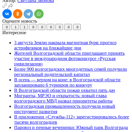
Автор:
Светлана Звонова
Оцените новость
0
1
1
0
0
0
0
0
0
Интересное
3 августа Землю накрыла магнитная буря: прогноз
астрофизиков на ближайшие дни
Жителей Волгоградской области приглашают принять
участие в международном фотоконкурсе «Русская
цивилизация»
Более 900 волгоградских многодетных семей получили
региональный родительский капитал
В осень — верхом на коне: в Волгоградской области
запланировано 6 турниров по конкуру
В Волгоградской области пожар охватил пять дач
Мигранты, МРЭО и открытость: новый глава
волгоградского МВД назвал приоритеты работы
Волгоградская промышленность получила новый
инструмент развития
В приложении «Службы-112» зарегистрировались более
тысячи волгоградцев
Паровоз и пенные вечеринки: Южный парк Волгограда