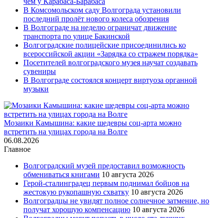
чем у Карабаса-Барабаса
В Комсомольском саду Волгограда установили
последний пролёт нового колеса обозрения
В Волгограде на неделю ограничат движение
транспорта по улице Бакинской
Волгоградские полицейские присоединились ко
всероссийской акции «Зарядка со стражем порядка»
Посетителей волгоградского музея научат создавать
сувениры
В Волгограде состоялся концерт виртуоза органной
музыки
Мозаики Камышина: какие шедевры соц-арта можно
встретить на улицах города на Волге
06.08.2026
Главное
Волгоградский музей предоставил возможность
обмениваться книгами
10 августа 2026
Герой-сталинградец первым поднимал бойцов на
жестокую рукопашную схватку
10 августа 2026
Волгоградцы не увидят полное солнечное затмение, но
получат хорошую компенсацию
10 августа 2026