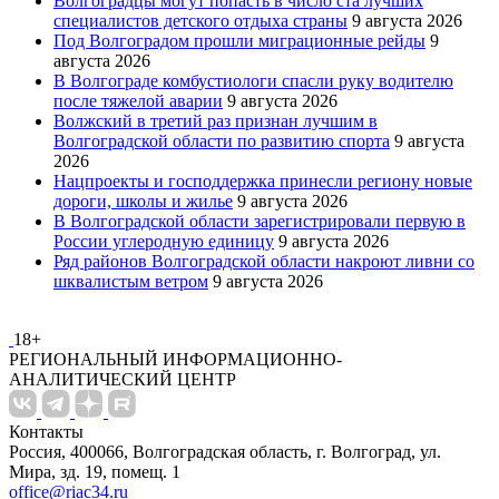
Волгоградцы могут попасть в число ста лучших
специалистов детского отдыха страны
9 августа 2026
Под Волгоградом прошли миграционные рейды
9
августа 2026
В Волгограде комбустиологи спасли руку водителю
после тяжелой аварии
9 августа 2026
Волжский в третий раз признан лучшим в
Волгоградской области по развитию спорта
9 августа
2026
Нацпроекты и господдержка принесли региону новые
дороги, школы и жилье
9 августа 2026
В Волгоградской области зарегистрировали первую в
России углеродную единицу
9 августа 2026
Ряд районов Волгоградской области накроют ливни со
шквалистым ветром
9 августа 2026
18+
РЕГИОНАЛЬНЫЙ ИНФОРМАЦИОННО-
АНАЛИТИЧЕСКИЙ ЦЕНТР
Контакты
Россия, 400066, Волгоградская область, г. Волгоград, ул.
Мира, зд. 19, помещ. 1
office@riac34.ru