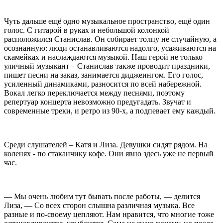
Чуть дальше ещё одно музыкальное пространство, ещё один
голос. С гитарой в руках и небольшой колонкой
расположился Станислав. Он собирает толпу не случайную, а
осознанную: люди останавливаются надолго, усаживаются на
скамейках и наслаждаются музыкой. Наш герой не только
уличный музыкант – Станислав также проводит праздники,
пишет песни на заказ, занимается диджеингом. Его голос,
усиленный динамиками, разносится по всей набережной.
Вокал легко переключается между песнями, поэтому
репертуар концерта невозможно предугадать. Звучат и
современные треки, и ретро из 90-х, а подпевает ему каждый.
Среди слушателей – Катя и Лиза. Девушки сидят рядом. На
коленях - по стаканчику кофе. Они явно здесь уже не первый
час.
— Мы очень любим тут бывать после работы, — делится
Лиза, — Со всех сторон слышна различная музыка. Все
разные и по-своему цепляют. Нам нравится, что многие тоже