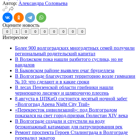
Автор:
Александра Соловьева
Оцените новость
0
1
0
0
0
0
0
0
0
Интересное
Более 900 волгоградских многодетных семей получили
региональный родительский капитал
В Волжском пока нашли разбитого суслика, но не
вандалов
В Быковском районе выявлен очаг бруцеллеза
В Волгограде благоустроят территорию возле гимназии
№ 10: что сделают и в какие сроки
В лесах Пензенской области грибники нашли
чернеющую лисичку и шляпочную плесень
8 августа в ЦПКиО состоится десятый ночной забег
«Волгоград Арена Night City Trail»
«Перекресток цивилизаций»: под Волгоградом
показался на свет город-призрак Гюлистан XIV века
В Волгограде создали и спустили на воду
безэкипажный катамаран для патрулирования рек
Ремонт проспекта Героев Сталинграда в Волгограде
перевалил экватор