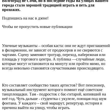
Волгоград не Сочи, но в последние годы на улицах нашего
города стало хорошей традицией играть и петь для
прохожих.
Подпишись на нас в дзене!
Чтобы не пропустить новые публикации
Уличные музыканты – особая каста: они не ждут приглашений
в филармонии, не зависят от продюсеров и не сверяются с
чартами. Сцену заменяют тротуар, переход, набережная или
площадь у торгового центра. А публика —случайные люди,
которые могут остановится на минуту или пройти мимо, но
всегда невольно становятся соучастниками происходящего.
Кто составляет сообщество таких артистов? Вот пенсионер,
музыкальный инструмент которого помнит ещё советские
танцплощадки. Там - подросток с бас-гитарой, копивший на
неё год. Чуть дальше - студентка с укулеле, поющая под шум
фонтана. У каждого – свой маршрут, репертуар, история и
причина выйти на улицу, чтобы играть.