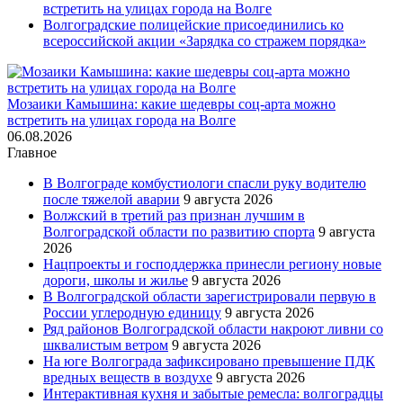
встретить на улицах города на Волге
Волгоградские полицейские присоединились ко
всероссийской акции «Зарядка со стражем порядка»
Мозаики Камышина: какие шедевры соц-арта можно
встретить на улицах города на Волге
06.08.2026
Главное
В Волгограде комбустиологи спасли руку водителю
после тяжелой аварии
9 августа 2026
Волжский в третий раз признан лучшим в
Волгоградской области по развитию спорта
9 августа
2026
Нацпроекты и господдержка принесли региону новые
дороги, школы и жилье
9 августа 2026
В Волгоградской области зарегистрировали первую в
России углеродную единицу
9 августа 2026
Ряд районов Волгоградской области накроют ливни со
шквалистым ветром
9 августа 2026
На юге Волгограда зафиксировано превышение ПДК
вредных веществ в воздухе
9 августа 2026
Интерактивная кухня и забытые ремесла: волгоградцы