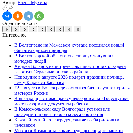
Автор:
Елена Мухина
Оцените новость
0
0
0
0
0
0
0
0
0
Интересное
В Волгограде на Мамаевом кургане поселился новый
обитатель дикой природы
В Волгоградской области спасли двух тонувших
молодых людей
Андрей Бочаров на встрече с активом поставил задачи
развития Серафимовичского района
Новолуние в августе 2026 подарит праздник почище,
чем у Карабаса-Барабаса
7-9 августа в Волгограде состоится битва лучших гриль-
мастеров России
Волгоградцы с помощью суперсервиса на «Госуслугах»
могут оформить документы ребенка
В Комсомольском саду Волгограда установили
последний пролёт нового колеса обозрения
Каждый пятый волгоградец считает себя рисковым
человеком
Мозаики Камышина: какие шедевры соц-арта можно