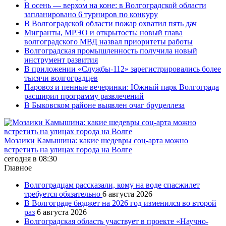
В осень — верхом на коне: в Волгоградской области
запланировано 6 турниров по конкуру
В Волгоградской области пожар охватил пять дач
Мигранты, МРЭО и открытость: новый глава
волгоградского МВД назвал приоритеты работы
Волгоградская промышленность получила новый
инструмент развития
В приложении «Службы-112» зарегистрировались более
тысячи волгоградцев
Паровоз и пенные вечеринки: Южный парк Волгограда
расширил программу развлечений
В Быковском районе выявлен очаг бруцеллеза
Мозаики Камышина: какие шедевры соц-арта можно
встретить на улицах города на Волге
сегодня в 08:30
Главное
Волгоградцам рассказали, кому на воде спасжилет
требуется обязательно
6 августа 2026
В Волгограде бюджет на 2026 год изменился во второй
раз
6 августа 2026
Волгоградская область участвует в проекте «Научно-