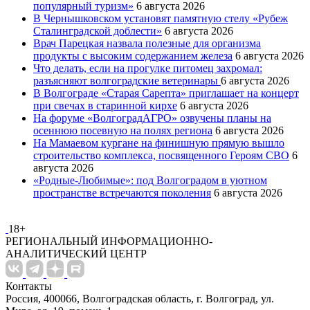
популярный туризм»
6 августа 2026
В Чернышковском установят памятную стелу «Рубеж
Сталинградской доблести»
6 августа 2026
Врач Парецкая назвала полезные для организма
продукты с высоким содержанием железа
6 августа 2026
Что делать, если на прогулке питомец захромал:
разъясняют волгоградские ветеринары
6 августа 2026
В Волгограде «Старая Сарепта» приглашает на концерт
при свечах в старинной кирхе
6 августа 2026
На форуме «ВолгоградАГРО» озвучены планы на
осеннюю посевную на полях региона
6 августа 2026
На Мамаевом кургане на финишную прямую вышло
строительство комплекса, посвященного Героям СВО
6
августа 2026
«Родные-Любимые»: под Волгоградом в уютном
пространстве встречаются поколения
6 августа 2026
18+
РЕГИОНАЛЬНЫЙ ИНФОРМАЦИОННО-
АНАЛИТИЧЕСКИЙ ЦЕНТР
Контакты
Россия, 400066, Волгоградская область, г. Волгоград, ул.