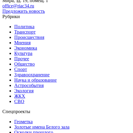
Мира, зд. 19, помещ. 1
office@riac34.ru
Предложить новость
Рубрики
Политика
Транспорт
Происшествия
Мнения
Экономика
Культура
Прочее
Общество
Спорт
Здравоохранение
Наука и образование
Астрособытия
Экология
ЖКХ
СВО
Спецпроекты
Геометка
Золотые имена Белого зала
Осколки прошлого