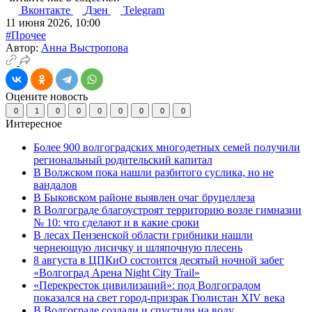
Вконтакте
Дзен
Telegram
11 июня 2026, 10:00
#Прочее
Автор:
Анна Выстропова
Оцените новость
0
1
0
0
0
0
0
0
0
Интересное
Более 900 волгоградских многодетных семей получили
региональный родительский капитал
В Волжском пока нашли разбитого суслика, но не
вандалов
В Быковском районе выявлен очаг бруцеллеза
В Волгограде благоустроят территорию возле гимназии
№ 10: что сделают и в какие сроки
В лесах Пензенской области грибники нашли
чернеющую лисичку и шляпочную плесень
8 августа в ЦПКиО состоится десятый ночной забег
«Волгоград Арена Night City Trail»
«Перекресток цивилизаций»: под Волгоградом
показался на свет город-призрак Гюлистан XIV века
В Волгограде создали и спустили на воду