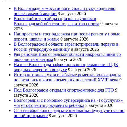
В Волгограде комбустиологи спасли руку водителю
после тяжелой аварии
9 августа 2026
Волжский в третий раз признан лучшим в
Волгоградской области по развитию спорта
9 августа
2026
Нацпроекты и господдержка принесли региону новые
дороги, школы и жилье
9 августа 2026
В Волгоградской области зарегистрировали первую в
России углеродную единицу
9 августа 2026
Ряд районов Волгоградской области накроют ливни со
шквалистым ветром
9 августа 2026
На юге Волгограда зафиксировано превышение ПДК
вредных веществ в воздухе
9 августа 2026
Интерактивная кухня и забытые ремесла: волгоградцы
погрузились в жизнь немецких поселений XVIII века
9
августа 2026
Под Волгоградом открыли спорткомплекс для ГТО
9
августа 2026
Волгоградцы с помощью суперсервиса на «Госуслугах»
могут оформить документы ребенка
8 августа 2026
С 1 сентября волгоградские школьники будут учиться по
новой программе
8 августа 2026