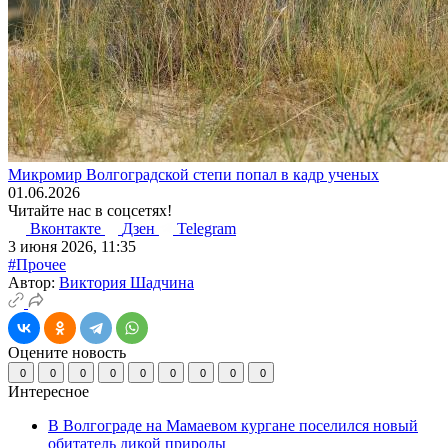
Микромир Волгоградской степи попал в кадр ученых
01.06.2026
Читайте нас в соцсетях!
Вконтакте
Дзен
Telegram
3 июня 2026, 11:35
#Прочее
Автор:
Виктория Шадчина
Оцените новость
0
0
0
0
0
0
0
0
0
Интересное
В Волгограде на Мамаевом кургане поселился новый
обитатель дикой природы