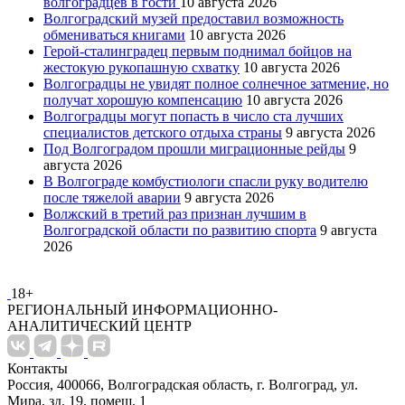
волгоградцев в гости
10 августа 2026
Волгоградский музей предоставил возможность
обмениваться книгами
10 августа 2026
Герой-сталинградец первым поднимал бойцов на
жестокую рукопашную схватку
10 августа 2026
Волгоградцы не увидят полное солнечное затмение, но
получат хорошую компенсацию
10 августа 2026
Волгоградцы могут попасть в число ста лучших
специалистов детского отдыха страны
9 августа 2026
Под Волгоградом прошли миграционные рейды
9
августа 2026
В Волгограде комбустиологи спасли руку водителю
после тяжелой аварии
9 августа 2026
Волжский в третий раз признан лучшим в
Волгоградской области по развитию спорта
9 августа
2026
18+
РЕГИОНАЛЬНЫЙ ИНФОРМАЦИОННО-
АНАЛИТИЧЕСКИЙ ЦЕНТР
Контакты
Россия, 400066, Волгоградская область, г. Волгоград, ул.
Мира, зд. 19, помещ. 1