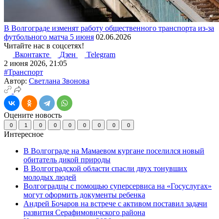
В Волгограде изменят работу общественного транспорта из-за
футбольного матча 5 июня
02.06.2026
Читайте нас в соцсетях!
Вконтакте
Дзен
Telegram
2 июня 2026, 21:05
#Транспорт
Автор:
Светлана Звонова
Оцените новость
0
1
0
0
0
0
0
0
0
Интересное
В Волгограде на Мамаевом кургане поселился новый
обитатель дикой природы
В Волгоградской области спасли двух тонувших
молодых людей
Волгоградцы с помощью суперсервиса на «Госуслугах»
могут оформить документы ребенка
Андрей Бочаров на встрече с активом поставил задачи
развития Серафимовичского района