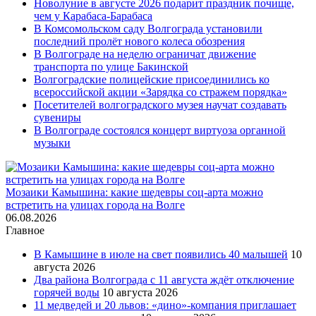
Новолуние в августе 2026 подарит праздник почище,
чем у Карабаса-Барабаса
В Комсомольском саду Волгограда установили
последний пролёт нового колеса обозрения
В Волгограде на неделю ограничат движение
транспорта по улице Бакинской
Волгоградские полицейские присоединились ко
всероссийской акции «Зарядка со стражем порядка»
Посетителей волгоградского музея научат создавать
сувениры
В Волгограде состоялся концерт виртуоза органной
музыки
Мозаики Камышина: какие шедевры соц-арта можно
встретить на улицах города на Волге
06.08.2026
Главное
В Камышине в июле на свет появились 40 малышей
10
августа 2026
Два района Волгограда с 11 августа ждёт отключение
горячей воды
10 августа 2026
11 медведей и 20 львов: «дино»-компания приглашает