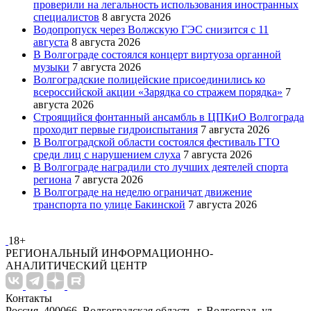
проверили на легальность использования иностранных
специалистов
8 августа 2026
Водопропуск через Волжскую ГЭС снизится с 11
августа
8 августа 2026
В Волгограде состоялся концерт виртуоза органной
музыки
7 августа 2026
Волгоградские полицейские присоединились ко
всероссийской акции «Зарядка со стражем порядка»
7
августа 2026
Строящийся фонтанный ансамбль в ЦПКиО Волгограда
проходит первые гидроиспытания
7 августа 2026
В Волгоградской области состоялся фестиваль ГТО
среди лиц с нарушением слуха
7 августа 2026
В Волгограде наградили сто лучших деятелей спорта
региона
7 августа 2026
В Волгограде на неделю ограничат движение
транспорта по улице Бакинской
7 августа 2026
18+
РЕГИОНАЛЬНЫЙ ИНФОРМАЦИОННО-
АНАЛИТИЧЕСКИЙ ЦЕНТР
Контакты
Россия, 400066, Волгоградская область, г. Волгоград, ул.