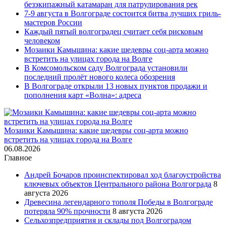
безэкипажный катамаран для патрулирования рек
7-9 августа в Волгограде состоится битва лучших гриль-
мастеров России
Каждый пятый волгоградец считает себя рисковым
человеком
Мозаики Камышина: какие шедевры соц-арта можно
встретить на улицах города на Волге
В Комсомольском саду Волгограда установили
последний пролёт нового колеса обозрения
В Волгограде открыли 13 новых пунктов продажи и
пополнения карт «Волна»: адреса
Мозаики Камышина: какие шедевры соц-арта можно
встретить на улицах города на Волге
06.08.2026
Главное
Андрей Бочаров проинспектировал ход благоустройства
ключевых объектов Центрального района Волгограда
8
августа 2026
Древесина легендарного тополя Победы в Волгограде
потеряла 90% прочности
8 августа 2026
Сельхозпредприятия и склады под Волгоградом