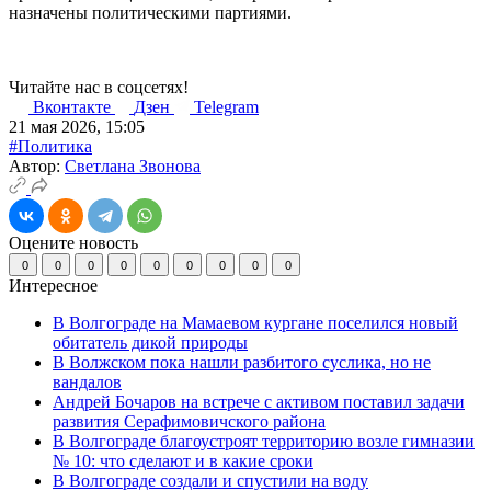
назначены политическими партиями.
Читайте нас в соцсетях!
Вконтакте
Дзен
Telegram
21 мая 2026, 15:05
#Политика
Автор:
Светлана Звонова
Оцените новость
0
0
0
0
0
0
0
0
0
Интересное
В Волгограде на Мамаевом кургане поселился новый
обитатель дикой природы
В Волжском пока нашли разбитого суслика, но не
вандалов
Андрей Бочаров на встрече с активом поставил задачи
развития Серафимовичского района
В Волгограде благоустроят территорию возле гимназии
№ 10: что сделают и в какие сроки
В Волгограде создали и спустили на воду