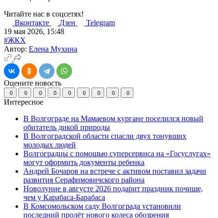
Читайте нас в соцсетях!
Вконтакте
Дзен
Telegram
19 мая 2026, 15:48
#ЖКХ
Автор:
Елена Мухина
Оцените новость
0
0
0
0
0
0
0
0
0
Интересное
В Волгограде на Мамаевом кургане поселился новый
обитатель дикой природы
В Волгоградской области спасли двух тонувших
молодых людей
Волгоградцы с помощью суперсервиса на «Госуслугах»
могут оформить документы ребенка
Андрей Бочаров на встрече с активом поставил задачи
развития Серафимовичского района
Новолуние в августе 2026 подарит праздник почище,
чем у Карабаса-Барабаса
В Комсомольском саду Волгограда установили
последний пролёт нового колеса обозрения