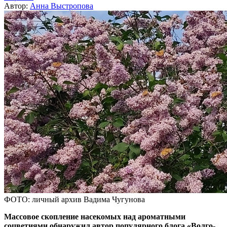
Автор:
Анна Выстропова
ФОТО: личный архив Вадима Чугунова
Массовое скопление насекомых над ароматными
соцветиями обнаружил автор популярного блога «Волго-