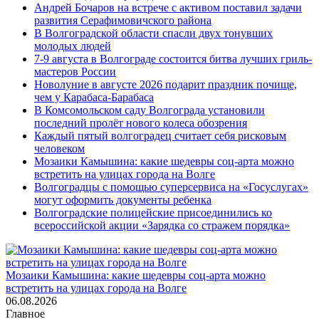
Андрей Бочаров на встрече с активом поставил задачи
развития Серафимовичского района
В Волгоградской области спасли двух тонувших
молодых людей
7-9 августа в Волгограде состоится битва лучших гриль-
мастеров России
Новолуние в августе 2026 подарит праздник почище,
чем у Карабаса-Барабаса
В Комсомольском саду Волгограда установили
последний пролёт нового колеса обозрения
Каждый пятый волгоградец считает себя рисковым
человеком
Мозаики Камышина: какие шедевры соц-арта можно
встретить на улицах города на Волге
Волгоградцы с помощью суперсервиса на «Госуслугах»
могут оформить документы ребенка
Волгоградские полицейские присоединились ко
всероссийской акции «Зарядка со стражем порядка»
Мозаики Камышина: какие шедевры соц-арта можно
встретить на улицах города на Волге
06.08.2026
Главное