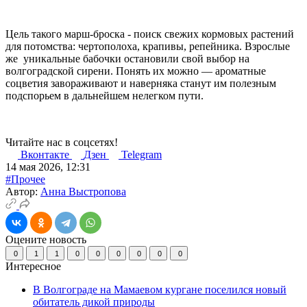
Цель такого марш-броска - поиск свежих кормовых растений
для потомства: чертополоха, крапивы, репейника. Взрослые
же уникальные бабочки остановили свой выбор на
волгоградской сирени. Понять их можно — ароматные
соцветия завораживают и наверняка станут им полезным
подспорьем в дальнейшем нелегком пути.
Читайте нас в соцсетях!
Вконтакте
Дзен
Telegram
14 мая 2026, 12:31
#Прочее
Автор:
Анна Выстропова
Оцените новость
0
1
1
0
0
0
0
0
0
Интересное
В Волгограде на Мамаевом кургане поселился новый
обитатель дикой природы