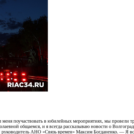
меня поучаствовать в юбилейных мероприятиях, мы провели три 
олаевной общаемся, и я всегда рассказываю новости о Волгогра
л руководитель АНО «Связь времен» Максим Богданенко. — Я все