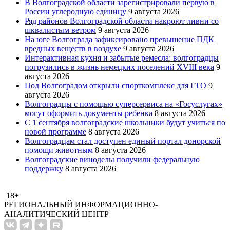
В Волгоградской области зарегистрировали первую в
России углеродную единицу
9 августа 2026
Ряд районов Волгоградской области накроют ливни со
шквалистым ветром
9 августа 2026
На юге Волгограда зафиксировано превышение ПДК
вредных веществ в воздухе
9 августа 2026
Интерактивная кухня и забытые ремесла: волгоградцы
погрузились в жизнь немецких поселений XVIII века
9
августа 2026
Под Волгоградом открыли спорткомплекс для ГТО
9
августа 2026
Волгоградцы с помощью суперсервиса на «Госуслугах»
могут оформить документы ребенка
8 августа 2026
С 1 сентября волгоградские школьники будут учиться по
новой программе
8 августа 2026
Волгоградцам стал доступен единый портал донорской
помощи животным
8 августа 2026
Волгоградские виноделы получили федеральную
поддержку
8 августа 2026
18+
РЕГИОНАЛЬНЫЙ ИНФОРМАЦИОННО-
АНАЛИТИЧЕСКИЙ ЦЕНТР