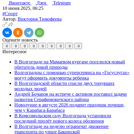
Вконтакте
Дзен
Telegram
10 июня 2025, 06:25
#Спорт
Автор:
Виктория Тимофеева
Оцените новость
0
0
0
0
0
0
0
0
0
Интересное
В Волгограде на Мамаевом кургане поселился новый
обитатель дикой природы
Волгоградцы с помощью суперсервиса на «Госуслугах»
могут оформить документы ребенка
В Волгоградской области спасли двух тонувших
молодых людей
Андрей Бочаров на встрече с активом поставил задачи
развития Серафимовичского района
Новолуние в августе 2026 подарит праздник почище,
чем у Карабаса-Барабаса
В Комсомольском саду Волгограда установили
последний пролёт нового колеса обозрения
В Волгограде на неделю ограничат движение
транспорта по улице Бакинской