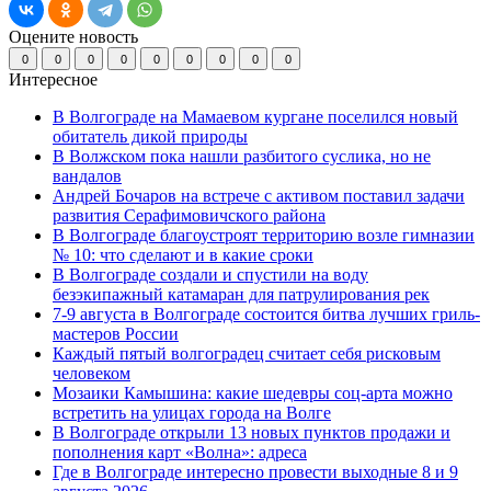
Оцените новость
0
0
0
0
0
0
0
0
0
Интересное
В Волгограде на Мамаевом кургане поселился новый
обитатель дикой природы
В Волжском пока нашли разбитого суслика, но не
вандалов
Андрей Бочаров на встрече с активом поставил задачи
развития Серафимовичского района
В Волгограде благоустроят территорию возле гимназии
№ 10: что сделают и в какие сроки
В Волгограде создали и спустили на воду
безэкипажный катамаран для патрулирования рек
7-9 августа в Волгограде состоится битва лучших гриль-
мастеров России
Каждый пятый волгоградец считает себя рисковым
человеком
Мозаики Камышина: какие шедевры соц-арта можно
встретить на улицах города на Волге
В Волгограде открыли 13 новых пунктов продажи и
пополнения карт «Волна»: адреса
Где в Волгограде интересно провести выходные 8 и 9