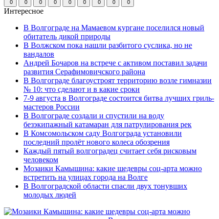
0
0
0
0
0
0
0
0
0
Интересное
В Волгограде на Мамаевом кургане поселился новый
обитатель дикой природы
В Волжском пока нашли разбитого суслика, но не
вандалов
Андрей Бочаров на встрече с активом поставил задачи
развития Серафимовичского района
В Волгограде благоустроят территорию возле гимназии
№ 10: что сделают и в какие сроки
7-9 августа в Волгограде состоится битва лучших гриль-
мастеров России
В Волгограде создали и спустили на воду
безэкипажный катамаран для патрулирования рек
В Комсомольском саду Волгограда установили
последний пролёт нового колеса обозрения
Каждый пятый волгоградец считает себя рисковым
человеком
Мозаики Камышина: какие шедевры соц-арта можно
встретить на улицах города на Волге
В Волгоградской области спасли двух тонувших
молодых людей