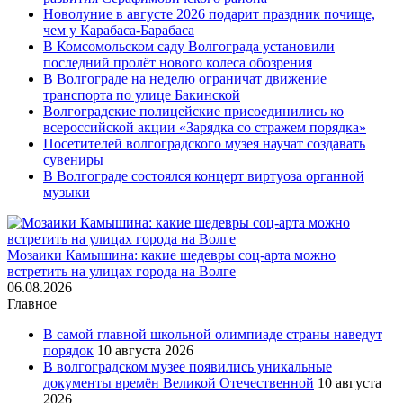
Новолуние в августе 2026 подарит праздник почище,
чем у Карабаса-Барабаса
В Комсомольском саду Волгограда установили
последний пролёт нового колеса обозрения
В Волгограде на неделю ограничат движение
транспорта по улице Бакинской
Волгоградские полицейские присоединились ко
всероссийской акции «Зарядка со стражем порядка»
Посетителей волгоградского музея научат создавать
сувениры
В Волгограде состоялся концерт виртуоза органной
музыки
Мозаики Камышина: какие шедевры соц-арта можно
встретить на улицах города на Волге
06.08.2026
Главное
В самой главной школьной олимпиаде страны наведут
порядок
10 августа 2026
В волгоградском музее появились уникальные
документы времён Великой Отечественной
10 августа
2026