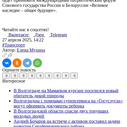
будет принимать Международный патриотический форум
Союзного государства России и Белоруссии «Великое
наследие – общее будущее».
Читайте нас в соцсетях!
Вконтакте
Дзен
Telegram
27 апреля 2025, 14:22
#Транспорт
Автор:
Елена Мухина
Оцените новость
0
0
0
0
0
0
0
0
0
Интересное
В Волгограде на Мамаевом кургане поселился новый
обитатель дикой природы
Волгоградцы с помощью суперсервиса на «Госуслугах»
могут оформить документы ребенка
В Волгоградской области спасли двух тонувших
молодых людей
Андрей Бочаров на встрече с активом поставил задачи
развития Серафимовичского района