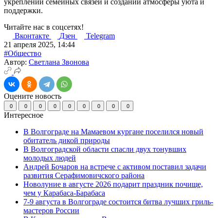
укреплении семейных связей и создании атмосферы уюта и
поддержки.
Читайте нас в соцсетях!
Вконтакте
Дзен
Telegram
21 апреля 2025, 14:44
#Общество
Автор:
Светлана Звонова
Оцените новость
0
0
0
0
0
0
0
0
0
Интересное
В Волгограде на Мамаевом кургане поселился новый
обитатель дикой природы
В Волгоградской области спасли двух тонувших
молодых людей
Андрей Бочаров на встрече с активом поставил задачи
развития Серафимовичского района
Новолуние в августе 2026 подарит праздник почище,
чем у Карабаса-Барабаса
7-9 августа в Волгограде состоится битва лучших гриль-
мастеров России