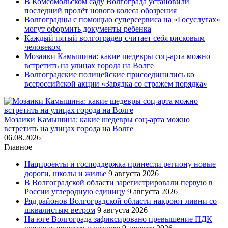
В Комсомольском саду Волгограда установили
последний пролёт нового колеса обозрения
Волгоградцы с помощью суперсервиса на «Госуслугах»
могут оформить документы ребенка
Каждый пятый волгоградец считает себя рисковым
человеком
Мозаики Камышина: какие шедевры соц-арта можно
встретить на улицах города на Волге
Волгоградские полицейские присоединились ко
всероссийской акции «Зарядка со стражем порядка»
Мозаики Камышина: какие шедевры соц-арта можно
встретить на улицах города на Волге
06.08.2026
Главное
Нацпроекты и господдержка принесли региону новые
дороги, школы и жилье
9 августа 2026
В Волгоградской области зарегистрировали первую в
России углеродную единицу
9 августа 2026
Ряд районов Волгоградской области накроют ливни со
шквалистым ветром
9 августа 2026
На юге Волгограда зафиксировано превышение ПДК