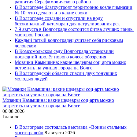
развития Серафимовичского района
В Волгограде благоустроят территорию возле гимназии
№ 10: что сделают и в какие сроки
В Волгограде создали и спустили на воду
безэкипажный катамаран для патрулирования рек
7-9 августа в Волгограде состоится битва лучших гриль-
мастеров России
Каждый пятый волгоградец считает себя рисковым
человеком
В Комсомольском саду Волгограда установили
последний пролёт нового колеса обозрения
Мозаики Камышина: какие шедевры соц-арта можно
встретить на улицах города на Волге
В Волгоградской области спасли двух тонувших
молодых людей
Мозаики Камышина: какие шедевры соц-арта можно
встретить на улицах города на Волге
06.08.2026
Главное
В Волгограде состоялась выставка «Воины стальных
магистралей»
8 августа 2026