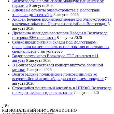
Волгоградские врачи спасли молодую пациентку от
паралича
8 августа 2026
Ключевые объекты благоустройства в Волгограде
завершат до 1 сентября
8 августа 2026
Андрей Бочаров проинспектировал ход благоустройства
ключевых объектов Центрального района Волгограда
8
августа 2026
Древесина легендарного тополя Победы в Волгограде
потеряла 90% прочности
8 августа 2026
Сельхозпредприятия и склады под Волгоградом
проверили на легальность использования иностранных
специалистов
8 августа 2026
Водопропуск через Волжскую ГЭС снизится с 11
августа
8 августа 2026
В Волгограде состоялся концерт виртуоза органной
музыки
7 августа 2026
Волгоградские полицейские присоединились ко
всероссийской акции «Зарядка со стражем порядка»
7
августа 2026
Строящийся фонтанный ансамбль в ЦПКиО Волгограда
проходит первые гидроиспытания
7 августа 2026
18+
РЕГИОНАЛЬНЫЙ ИНФОРМАЦИОННО-