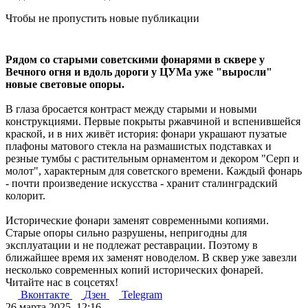
Чтобы не пропустить новые публикации
Рядом со старыми советскими фонарями в сквере у
Вечного огня и вдоль дороги у ЦУМа уже "выросли"
новые световые опоры.
В глаза бросается контраст между старыми и новыми
конструкциями. Первые покрыты ржавчиной и вспенившейся
краской, и в них живёт история: фонари украшают пузатые
плафоны матового стекла на размашистых подставках и
резные тумбы с растительным орнаментом и декором "Серп и
молот", характерным для советского времени. Каждый фонарь
- почти произведение искусства - хранит сталинградский
колорит.
Исторические фонари заменят современными копиями.
Старые опоры сильно разрушены, непригодны для
эксплуатации и не подлежат реставрации. Поэтому в
ближайшее время их заменят новоделом. В сквер уже завезли
несколько современных копий исторических фонарей.
Читайте нас в соцсетях!
Вконтакте
Дзен
Telegram
26 марта 2025, 12:16