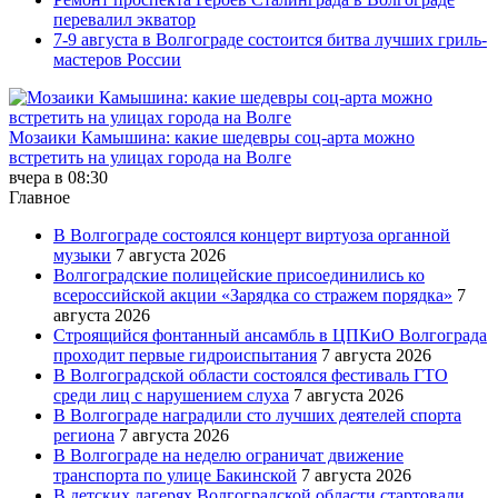
перевалил экватор
7-9 августа в Волгограде состоится битва лучших гриль-
мастеров России
Мозаики Камышина: какие шедевры соц-арта можно
встретить на улицах города на Волге
вчера в 08:30
Главное
В Волгограде состоялся концерт виртуоза органной
музыки
7 августа 2026
Волгоградские полицейские присоединились ко
всероссийской акции «Зарядка со стражем порядка»
7
августа 2026
Строящийся фонтанный ансамбль в ЦПКиО Волгограда
проходит первые гидроиспытания
7 августа 2026
В Волгоградской области состоялся фестиваль ГТО
среди лиц с нарушением слуха
7 августа 2026
В Волгограде наградили сто лучших деятелей спорта
региона
7 августа 2026
В Волгограде на неделю ограничат движение
транспорта по улице Бакинской
7 августа 2026
В детских лагерях Волгоградской области стартовали