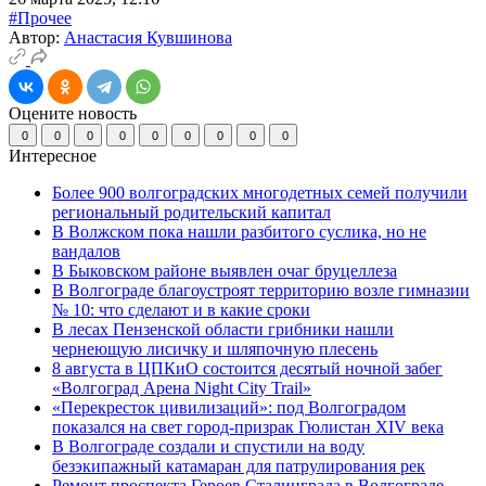
#Прочее
Автор:
Анастасия Кувшинова
Оцените новость
0
0
0
0
0
0
0
0
0
Интересное
Более 900 волгоградских многодетных семей получили
региональный родительский капитал
В Волжском пока нашли разбитого суслика, но не
вандалов
В Быковском районе выявлен очаг бруцеллеза
В Волгограде благоустроят территорию возле гимназии
№ 10: что сделают и в какие сроки
В лесах Пензенской области грибники нашли
чернеющую лисичку и шляпочную плесень
8 августа в ЦПКиО состоится десятый ночной забег
«Волгоград Арена Night City Trail»
«Перекресток цивилизаций»: под Волгоградом
показался на свет город-призрак Гюлистан XIV века
В Волгограде создали и спустили на воду
безэкипажный катамаран для патрулирования рек
Ремонт проспекта Героев Сталинграда в Волгограде