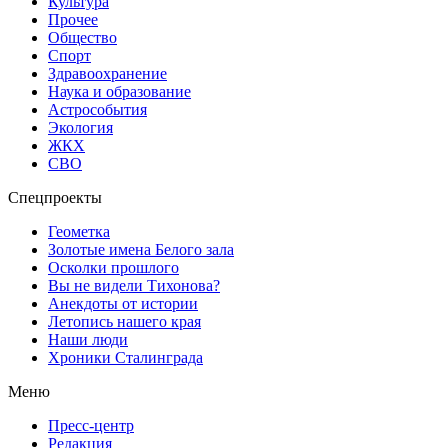
Культура
Прочее
Общество
Спорт
Здравоохранение
Наука и образование
Астрособытия
Экология
ЖКХ
СВО
Спецпроекты
Геометка
Золотые имена Белого зала
Осколки прошлого
Вы не видели Тихонова?
Анекдоты от истории
Летопись нашего края
Наши люди
Хроники Сталинграда
Меню
Пресс-центр
Редакция