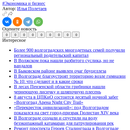
#Экономика и бизнес
Автор:
Илья Полетаев
Оцените новость
0
0
0
0
0
0
0
0
0
Интересное
Более 900 волгоградских многодетных семей получили
региональный родительский капитал
В Волжском пока нашли разбитого суслика, но не
вандалов
В Быковском районе выявлен очаг бруцеллеза
В Волгограде благоустроят территорию возле гимназии
№ 10: что сделают и в какие сроки
В лесах Пензенской области грибники нашли
чернеющую лисичку и шляпочную плесень
8 августа в ЦПКиО состоится десятый ночной забег
«Волгоград Арена Night City Trail»
«Перекресток цивилизаций»: под Волгоградом
показался на свет город-призрак Гюлистан XIV века
В Волгограде создали и спустили на воду
безэкипажный катамаран для патрулирования рек
Ремонт проспекта Героев Сталинграда в Волгограде