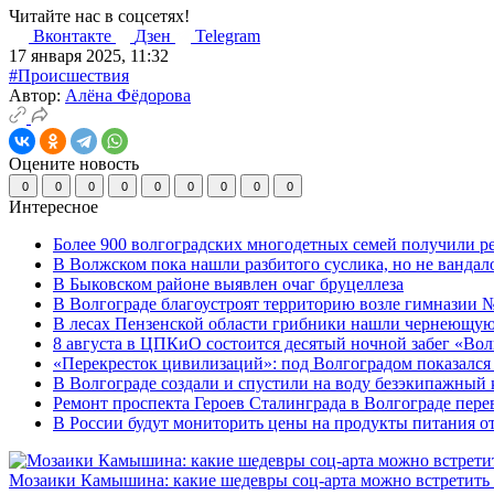
Читайте нас в соцсетях!
Вконтакте
Дзен
Telegram
17 января 2025, 11:32
#Происшествия
Автор:
Алёна Фёдорова
Оцените новость
0
0
0
0
0
0
0
0
0
Интересное
Более 900 волгоградских многодетных семей получили р
В Волжском пока нашли разбитого суслика, но не вандал
В Быковском районе выявлен очаг бруцеллеза
В Волгограде благоустроят территорию возле гимназии № 
В лесах Пензенской области грибники нашли чернеющую
8 августа в ЦПКиО состоится десятый ночной забег «Волго
«Перекресток цивилизаций»: под Волгоградом показался 
В Волгограде создали и спустили на воду безэкипажный 
Ремонт проспекта Героев Сталинграда в Волгограде пере
В России будут мониторить цены на продукты питания от
Мозаики Камышина: какие шедевры соц-арта можно встретить 