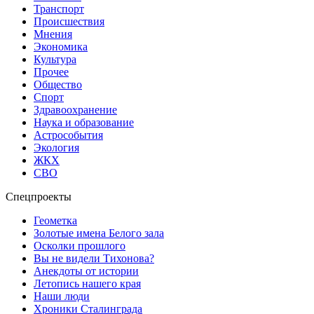
Транспорт
Происшествия
Мнения
Экономика
Культура
Прочее
Общество
Спорт
Здравоохранение
Наука и образование
Астрособытия
Экология
ЖКХ
СВО
Спецпроекты
Геометка
Золотые имена Белого зала
Осколки прошлого
Вы не видели Тихонова?
Анекдоты от истории
Летопись нашего края
Наши люди
Хроники Сталинграда