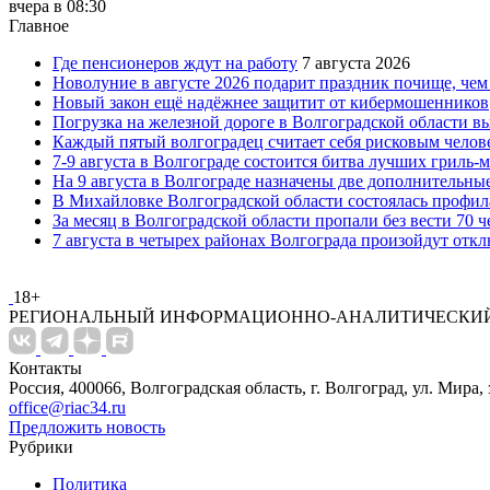
вчера в 08:30
Главное
Где пенсионеров ждут на работу
7 августа 2026
Новолуние в августе 2026 подарит праздник почище, чем
Новый закон ещё надёжнее защитит от кибермошенников
Погрузка на железной дороге в Волгоградской области в
Каждый пятый волгоградец считает себя рисковым челов
7-9 августа в Волгограде состоится битва лучших гриль-
На 9 августа в Волгограде назначены две дополнительны
В Михайловке Волгоградской области состоялась профил
За месяц в Волгоградской области пропали без вести 70 ч
7 августа в четырех районах Волгограда произойдут отк
18+
РЕГИОНАЛЬНЫЙ ИНФОРМАЦИОННО-АНАЛИТИЧЕСКИЙ
Контакты
Россия, 400066, Волгоградская область, г. Волгоград, ул. Мира, 
office@riac34.ru
Предложить новость
Рубрики
Политика