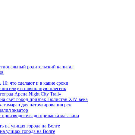
егиональный родительский капитал
ов
10: что сделают и в какие сроки
 лисичку и шляпочную плесень
град Арена Night City Trail»
на свет город-призрак Гюлистан XIV века
катамаран для патрулирования рек
валил экватор
 производителя до прилавка магазина
на улицах города на Волге