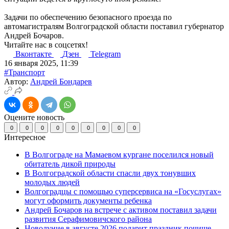
Задачи по обеспечению безопасного проезда по
автомагистралям Волгоградской области поставил губернатор
Андрей Бочаров.
Читайте нас в соцсетях!
Вконтакте
Дзен
Telegram
16 января 2025, 11:39
#Транспорт
Автор:
Андрей Бондарев
Оцените новость
0
0
0
0
0
0
0
0
0
Интересное
В Волгограде на Мамаевом кургане поселился новый
обитатель дикой природы
В Волгоградской области спасли двух тонувших
молодых людей
Волгоградцы с помощью суперсервиса на «Госуслугах»
могут оформить документы ребенка
Андрей Бочаров на встрече с активом поставил задачи
развития Серафимовичского района
Новолуние в августе 2026 подарит праздник почище,