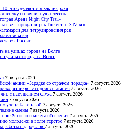
10: что сделают и в какие сроки
 лисичку и шляпочную плесень
град Арена Night City Trail»
на свет город-призрак Гюлистан XIV века
катамаран для патрулирования рек
валил экватор
мастеров России
на улицах города на Волге
ки
7 августа 2026
йской акции «Зарядка со стражем порядка»
7 августа 2026
роходит первые гидроиспытания
7 августа 2026
 лиц с нарушением слуха
7 августа 2026
иона
7 августа 2026
 по улице Бакинской
7 августа 2026
следние смены
7 августа 2026
 пролёт нового колеса обозрения
7 августа 2026
ению молодежи в волонтерство
7 августа 2026
мы работы гидроузлов
7 августа 2026