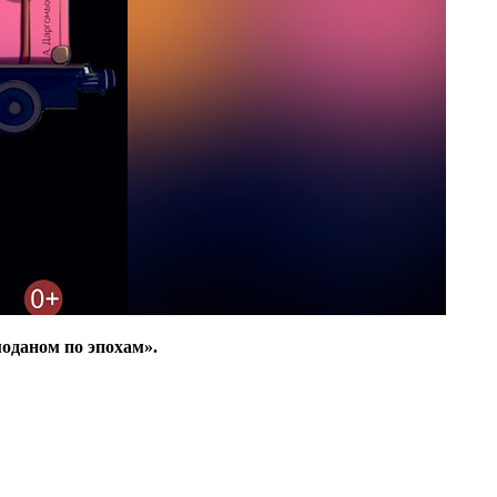
оданом по эпохам».