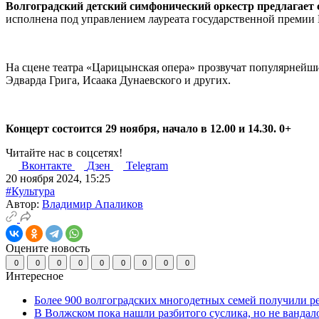
Волгоградский детский симфонический оркестр предлагает 
исполнена под управлением лауреата государственной премии 
На сцене театра «Царицынская опера» прозвучат популярнейш
Эдварда Грига, Исаака Дунаевского и других.
Концерт состоится 29 ноября, начало в 12.00 и 14.30. 0+
Читайте нас в соцсетях!
Вконтакте
Дзен
Telegram
20 ноября 2024, 15:25
#Культура
Автор:
Владимир Апаликов
Оцените новость
0
0
0
0
0
0
0
0
0
Интересное
Более 900 волгоградских многодетных семей получили р
В Волжском пока нашли разбитого суслика, но не вандал