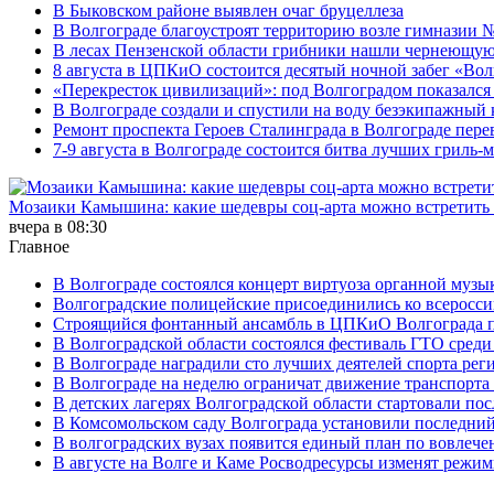
В Быковском районе выявлен очаг бруцеллеза
В Волгограде благоустроят территорию возле гимназии № 
В лесах Пензенской области грибники нашли чернеющую
8 августа в ЦПКиО состоится десятый ночной забег «Волго
«Перекресток цивилизаций»: под Волгоградом показался 
В Волгограде создали и спустили на воду безэкипажный 
Ремонт проспекта Героев Сталинграда в Волгограде пере
7-9 августа в Волгограде состоится битва лучших гриль-
Мозаики Камышина: какие шедевры соц-арта можно встретить 
вчера в 08:30
Главное
В Волгограде состоялся концерт виртуоза органной музы
Волгоградские полицейские присоединились ко всеросси
Строящийся фонтанный ансамбль в ЦПКиО Волгограда п
В Волгоградской области состоялся фестиваль ГТО среди
В Волгограде наградили сто лучших деятелей спорта рег
В Волгограде на неделю ограничат движение транспорта
В детских лагерях Волгоградской области стартовали по
В Комсомольском саду Волгограда установили последний
В волгоградских вузах появится единый план по вовлеч
В августе на Волге и Каме Росводресурсы изменят режи